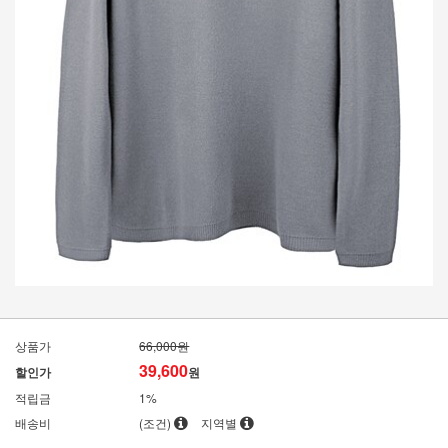
상품가
66,000원
39,600
할인가
원
적립금
1%
배송비
(조건)
지역별