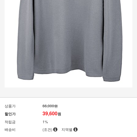
상품가
66,000원
39,600
할인가
원
적립금
1%
배송비
(조건)
지역별