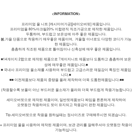
<INFORMATION>
프리미엄 울 니트 [캐시미어가공][세미오버핏] 제품입니다.
프리미엄울 80%아크릴20% 이합편직 직조가공으로 제작한 제품입니다.
두툼하며, 부드럽고 보온성에 아주 좋은 제품입니다.
봄
,가을 단품으로 착용하기 매우좋은 제품이며, 겨울철 이너로도 다양한 코디가 가능
한 제품입니다.
촘촘하게 직조된 제품으로 틀어짐이나 신축성에 매우 좋은 제품입니다.
■14게이지 2합으로
제품보다 도톰하고 촘촘하여 보온
제작된 제품으로 7게이지니트
성에 매우좋은 제품입니다.■
■ 국내사 프리미엄 울소재를 사용하여 부드럽고 고급스러운 재질감이 특징인 제품입
니다.■
■■ 이전제품보다 제품의 중량을 올려 제작하여 더욱 도톰한제품입니다.■■
(착용할수록 보풀이 아닌 부드러운 울소재가 올라와 더욱 부드럽게 착용가능합니다.)
세미오버핏으로 제작된 제품이며, 일반핏제품보다 짜임을 튼튼하게 제작하여
오랫동안 착용하여도 핏이 유지되고 착용감이 편한 제품입니다.
Tip.세미오버핏으로 착용을 원하실때는 정사이즈로 구매해주시면 되겠습니다.
※ 프리미엄 울을 사용하여 제작된 제품이며, 보관 관리를 잘해주셔야 오랫동안 착용이
가능하십니다.