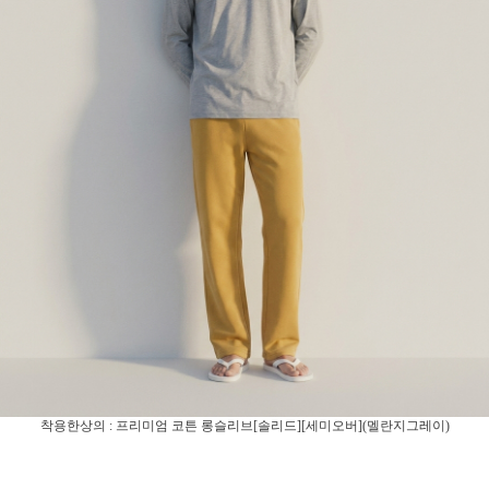
착용한상의 : 프리미엄 코튼 롱슬리브[솔리드][세미오버](멜란지그레이)