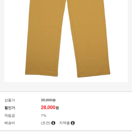
상품가
35,000원
28,000
할인가
원
적립금
1%
배송비
(조건)
지역별