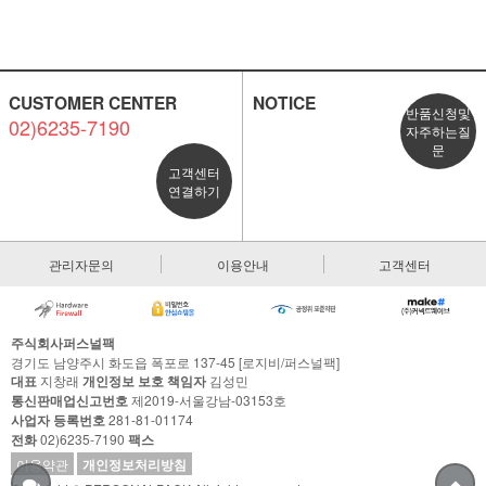
CUSTOMER CENTER
NOTICE
반품신청및
02)6235-7190
자주하는질
문
고객센터
연결하기
관리자문의
이용안내
고객센터
주식회사퍼스널팩
경기도 남양주시 화도읍 폭포로 137-45 [로지비/퍼스널팩]
대표
지창래
개인정보 보호 책임자
김성민
통신판매업신고번호
제2019-서울강남-03153호
사업자 등록번호
281-81-01174
전화
02)6235-7190
팩스
이용약관
개인정보처리방침