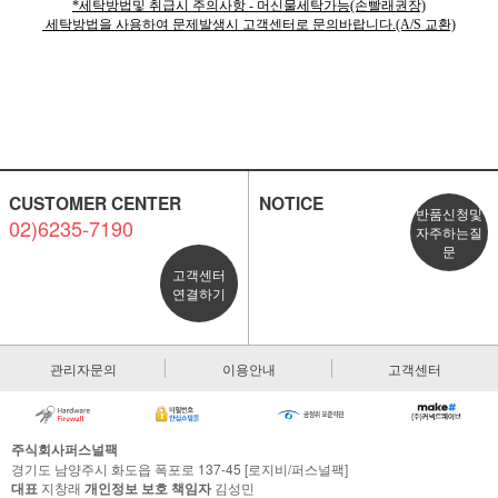
*세탁방법및 취급시 주의사항 - 머신물세탁가능(손빨래권장)
세탁방법을 사용하여 문제발생시 고객센터로 문의바랍니다.(A/S 교환)
CUSTOMER CENTER
NOTICE
반품신청및
02)6235-7190
자주하는질
문
고객센터
연결하기
관리자문의
이용안내
고객센터
주식회사퍼스널팩
경기도 남양주시 화도읍 폭포로 137-45 [로지비/퍼스널팩]
대표
지창래
개인정보 보호 책임자
김성민