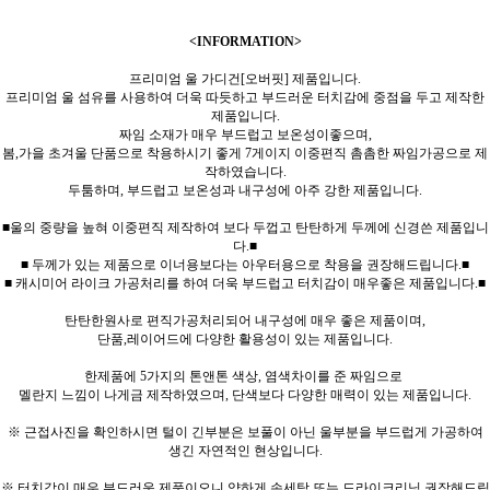
<INFORMATION>
프리미엄 울 가디건[오버핏] 제품입니다.
프리미엄 울 섬유를 사용하여 더욱 따듯하고 부드러운 터치감에 중점을 두고 제작한
제품입니다.
짜임 소재가 매우 부드럽고 보온성이좋으며,
봄,가을 초겨울 단품으로 착용하시기 좋게 7게이지 이중편직 촘촘한 짜임가공으로 제
작하였습니다.
두툼하며, 부드럽고 보온성과 내구성에 아주 강한 제품입니다.
■울의 중량을 높혀 이중편직 제작하여 보다 두껍고 탄탄하게 두께에 신경쓴 제품입니
다.■
■ 두께가 있는 제품으로 이너용보다는 아우터용으로 착용을 권장해드립니다.■
■ 캐시미어 라이크 가공처리를 하여 더욱 부드럽고 터치감이 매우좋은 제품입니다.■
탄탄한원사로 편직가공처리되어 내구성에 매우 좋은 제품이며,
단품,레이어드에 다양한 활용성이 있는 제품입니다.
한제품에 5가지의 톤앤톤 색상, 염색차이를 준 짜임으로
멜란지 느낌이 나게금 제작하였으며, 단색보다 다양한 매력이 있는 제품입니다.
※ 근접사진을 확인하시면 털이 긴부분은 보풀이 아닌 울부분을 부드럽게 가공하여
생긴 자연적인 현상입니다.
※ 터치감이 매우 부드러운 제품이오니 약하게 손세탁 또는 드라이크리닝 권장해드립