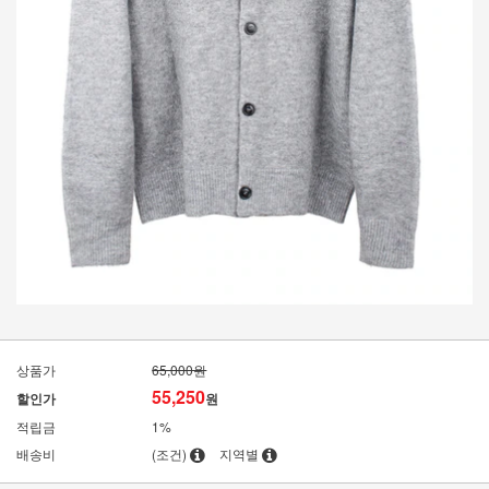
상품가
65,000원
55,250
할인가
원
적립금
1%
배송비
(조건)
지역별