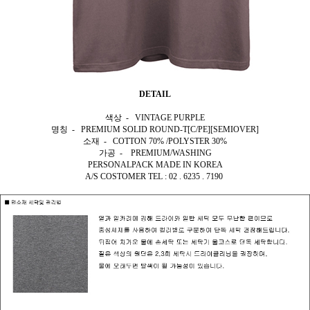
DETAIL
색상 - VINTAGE PURPLE
명칭 - PREMIUM SOLID ROUND-T[C/PE][SEMIOVER]
소재 - COTTON 70% /POLYSTER 30%
가공 - PREMIUM/WASHING
PERSONALPACK MADE IN KOREA
A/S COSTOMER TEL : 02 . 6235 . 7190