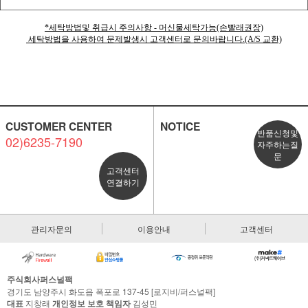
*세탁방법및 취급시 주의사항 - 머신물세탁가능(손빨래권장)
세탁방법을 사용하여 문제발생시 고객센터로 문의바랍니다.(A/S 교환)
CUSTOMER CENTER
NOTICE
반품신청및
02)6235-7190
자주하는질
문
고객센터
연결하기
관리자문의
이용안내
고객센터
주식회사퍼스널팩
경기도 남양주시 화도읍 폭포로 137-45 [로지비/퍼스널팩]
대표
지창래
개인정보 보호 책임자
김성민