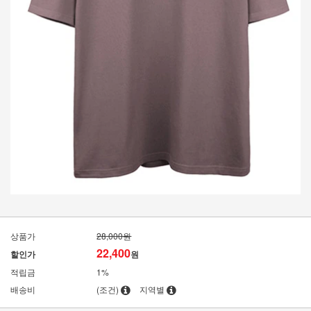
상품가
28,000원
22,400
할인가
원
적립금
1%
배송비
(조건)
지역별