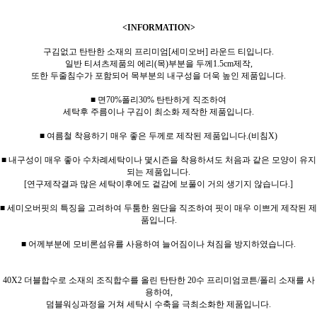
<INFORMATION>
구김없고 탄탄한 소재의 프리미엄[세미오버] 라운드 티입니다.
일반 티셔츠제품의 에리(목)부분을 두께1.5cm제작,
또한 두줄침수가 포함되어 목부분의 내구성을 더욱 높인 제품입니다.
■ 면70%폴리30% 탄탄하게 직조하여
세탁후 주름이나 구김이 최소화 제작한 제품입니다.
■ 여름철 착용하기 매우 좋은 두께로 제작된 제품입니다.(비침X)
■ 내구성이 매우 좋아 수차례세탁이나 몇시즌을 착용하셔도 처음과 같은 모양이 유지
되는 제품입니다.
[연구제작결과 많은 세탁이후에도 겉감에 보풀이 거의 생기지 않습니다.]
■ 세미오버핏의 특징을 고려하여 두툼한 원단을 직조하여 핏이 매우 이쁘게 제작된 제
품입니다.
■ 어께부분에 모비론섬유를 사용하여 늘어짐이나 쳐짐을 방지하였습니다.
40X2 더블합수로 소재의 조직합수를 올린 탄탄한 20수 프리미엄코튼/폴리 소재를 사
용하여,
덤블워싱과정을 거쳐 세탁시 수축을 극최소화한 제품입니다.