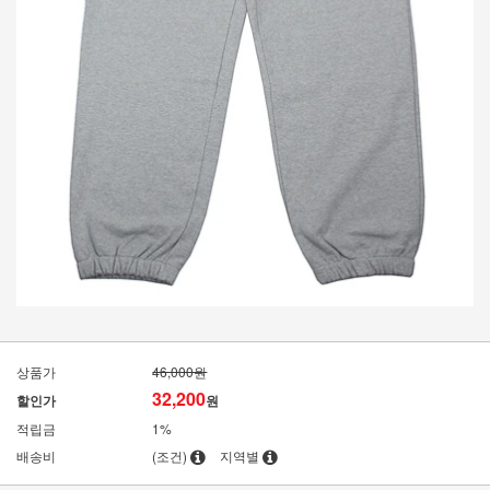
상품가
46,000원
32,200
할인가
원
적립금
1%
배송비
(조건)
지역별