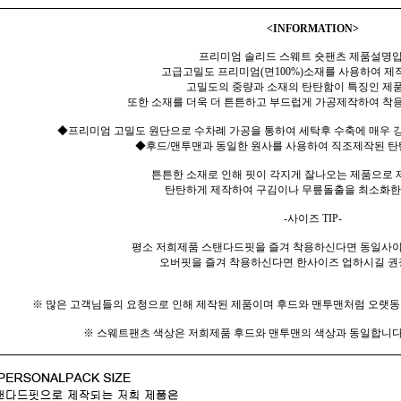
<
INFORMATION>
프리미엄 솔리드 스웨트 숏팬츠 제품설명입
고급고밀도 프리미엄(면100%)소재를 사용하여 제
고밀도의 중량과 소재의 탄탄함이 특징인 제
또한 소재를 더욱 더 튼튼하고 부드럽게 가공제작하여 착용
◆프리미엄 고밀도 원단으로 수차례 가공을 통하여 세탁후 수축에 매우 강
◆후드/맨투맨과 동일한 원사를 사용하여 직조제작된 탄
튼튼한 소재로 인해 핏이 각지게 잘나오는 제품으로
탄탄하게 제작하여 구김이나 무릎돌출을 최소화한
-사이즈 TIP-
평소 저희제품 스탠다드핏을 즐겨 착용하신다면 동일사이
오버핏을 즐겨 착용하신다면 한사이즈 업하시길 권
※ 많은 고객님들의 요청으로 인해 제작된 제품이며 후드와 맨투맨처럼 오랫
※ 스웨트팬츠 색상은 저희제품 후드와 맨투맨의 색상과 동일합니다.