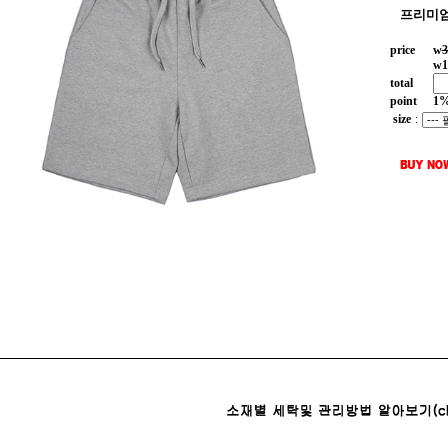
프리미엄
price
w
3
w
1
total
point
1
size
: