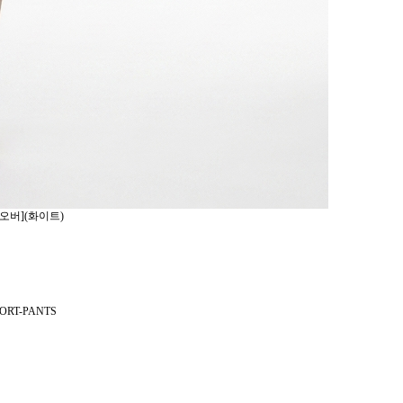
오버](화이트)
ORT-PANTS