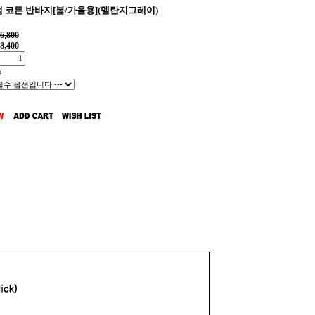
 코튼 반바지[봄/가을용](멜란지그레이)
6,800
8,400
%