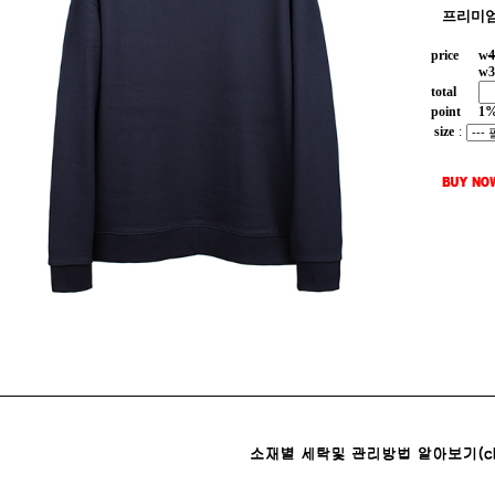
프리미엄
price
w
4
w
3
total
point
1
size
: