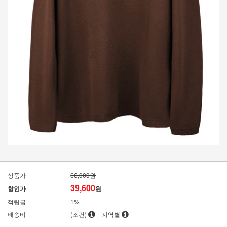
상품가
66,000원
39,600
할인가
원
적립금
1%
배송비
(조건)
지역별