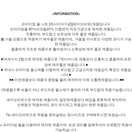
<INFORMATION>
프리미엄 울 니트 [캐시미어가공][세미오버핏] 제품입니다.
프리미엄울 80%아크릴20% 이합편직 직조가공으로 제작한 제품입니다.
두툼하며, 부드럽고 보온성에 아주 좋은 제품입니다.
봄
,가을 단품으로 착용하기 매우좋은 제품이며, 겨울철 이너로도 다양한 코디가 가능
한 제품입니다.
촘촘하게 직조된 제품으로 틀어짐이나 신축성에 매우 좋은 제품입니다.
■14게이지 2합으로
제품보다 도톰하고 촘촘하여 보온
제작된 제품으로 7게이지니트
성에 매우좋은 제품입니다.■
■ 국내사 프리미엄 울소재를 사용하여 부드럽고 고급스러운 재질감이 특징인 제품입
니다.■
■■ 이전제품보다 제품의 중량을 올려 제작하여 더욱 도톰한제품입니다.■■
(착용할수록 보풀이 아닌 부드러운 울소재가 올라와 더욱 부드럽게 착용가능합니다.)
세미오버핏으로 제작된 제품이며, 일반핏제품보다 짜임을 튼튼하게 제작하여
오랫동안 착용하여도 핏이 유지되고 착용감이 편한 제품입니다.
Tip.세미오버핏으로 착용을 원하실때는 정사이즈로 구매해주시면 되겠습니다.
※ 프리미엄 울을 사용하여 제작된 제품이며, 보관 관리를 잘해주셔야 오랫동안 착용이
가능하십니다.