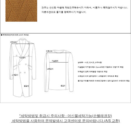
*세탁방법및 취급시 주의사항 - 머신물세탁가능(손빨래권장)
세탁방법을 사용하여 문제발생시 고객센터로 문의바랍니다.(A/S 교환)