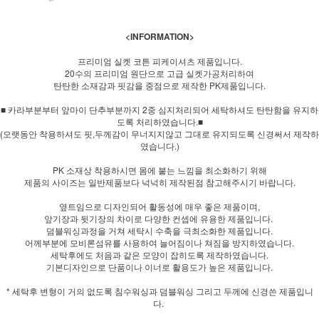
<INFORMATION>
프리미엄 실켓 코튼 피케이셔츠 제품입니다.
20수의 프리미엄 원단으로 고급 실켓가공처리하여
탄탄한 소재감과 핏감을 중점으로 제작한 PK제품입니다.
■ 카라부분부터 앞마이 단추부분까지 2중 심지처리되어 세탁하셔도 탄탄함을 유지하
도록 처리하였습니다.■
(오랫동안 착용하셔도 핏,두께감이 무너지지않고 그대로 유지되도록 신경써서 제작하
였습니다.)
PK 소재상 착용하시면 몸에 붙는 느낌을 최소화하기 위해
제품의 사이즈는 일반제품보다 넉넉히 제작된점 참고해주시기 바랍니다.
옆트임으로 디자인되어 활동성에 매우 좋은 제품이며,
앞기장과 뒷기장의 차이로 다양한 컨셉에 유용한 제품입니다.
덤블워싱과정을 거쳐 세탁시 수축을 극최소화한 제품입니다.
어께부분에 모비론섬유를 사용하여 늘어짐이나 쳐짐을 방지하였습니다.
세탁후에도 처음과 같은 모양이 잡히도록 제작하였습니다.
기본디자인으로 단품이나 이너로 활용도가 높은 제품입니다.
* 세탁후 변형이 거의 없도록 침수워싱과 덤블워싱 그리고 두께에 신경쓴 제품입니
다.