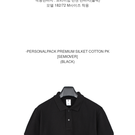
모델 182/72 M사이즈 착용
-PERSONALPACK PREMIUM SILKET COTTON PK
[SEMIOVER]
(BLACK)