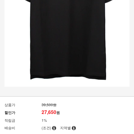
상품가
39,500원
27,650
할인가
원
적립금
1%
배송비
(조건)
지역별