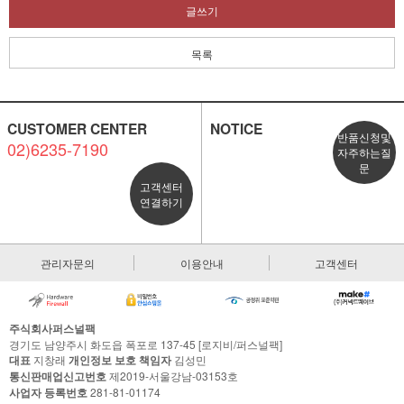
글쓰기
목록
CUSTOMER CENTER
NOTICE
반품신청및
02)6235-7190
자주하는질
문
고객센터
연결하기
관리자문의
이용안내
고객센터
주식회사퍼스널팩
경기도 남양주시 화도읍 폭포로 137-45 [로지비/퍼스널팩]
대표
지창래
개인정보 보호 책임자
김성민
통신판매업신고번호
제2019-서울강남-03153호
사업자 등록번호
281-81-01174