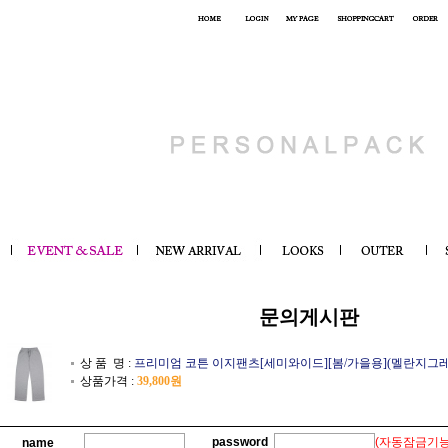
문의게시판
상 품 명 :
프리미엄 코튼 이지팬츠[세미와이드][봄/가을용](멜란지그레
상품가격 :
39,800원
password
(자동잠금기능
name