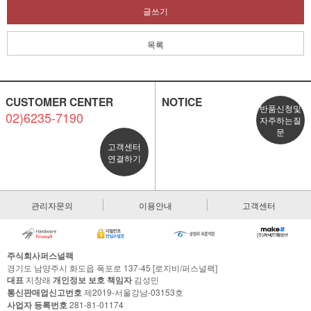
글쓰기
목록
CUSTOMER CENTER
NOTICE
반품신청및
02)6235-7190
자주하는질
문
고객센터
연결하기
관리자문의
이용안내
고객센터
주식회사퍼스널팩
경기도 남양주시 화도읍 폭포로 137-45 [로지비/퍼스널팩]
대표
지창래
개인정보 보호 책임자
김성민
통신판매업신고번호
제2019-서울강남-03153호
사업자 등록번호
281-81-01174