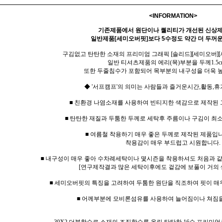
<INFORMATION>
기존제품에서 원단이나 퀄리티가 개선된 신상
일반제품[세미오버핏]보다 5수정도 약간 더 두꺼운
구김없고 탄탄한 소재의 프리미엄 그래픽 [솔리드][세미오버]
일반 티셔츠제품의 에리(목)부분을 두께1.5c
또한 두줄침수가 포함되어 목부분의 내구성을 더욱 
◆ '서프캠프'의 의미는 사람들과 즐거운시간,활동,휴
■ 친환경 나염소재를 사용하여 빈티지한 색감으로 제작된
■ 탄탄한 재질과 두툼한 두께로 세탁후 주름이나 구김이 최
■ 여름철 착용하기 매우 좋은 두께로 제작된 제품입니
착용감이 매우 부드럽고 시원합니다.
■ 내구성이 매우 좋아 수차례세탁이나 몇시즌을 착용하셔도 처음과 
[연구제작결과 많은 세탁이후에도 겉감에 보풀이 거의 
■ 세미오버핏의 특징을 고려하여 두툼한 원단을 직조하여 핏이 매
■ 어께부분에 모비론섬유를 사용하여 늘어짐이나 쳐짐