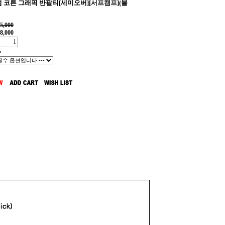
 코튼 그래픽 반팔티[세미오버][서프캠프](블
5,000
8,000
%