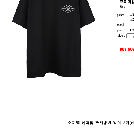
프리미엄
랙)
price
w
3
w
2
total
point
1
size
: