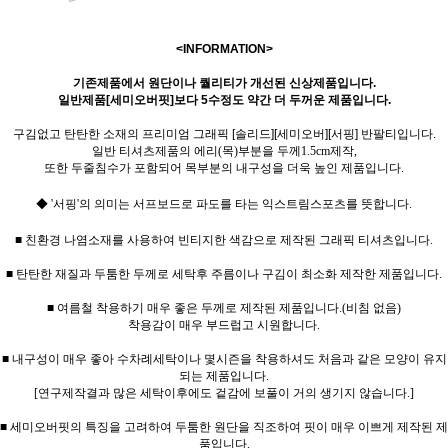
<INFORMATION>
기존제품에서 원단이나 퀄리티가 개선된 신상제품입니다.
일반제품[세미오버핏]보다 5수정도 약간 더 두꺼운 제품입니다.
구김없고 탄탄한 소재의 프리미엄 그래픽 [솔리드][세미오버][서핑] 반팔티입니다.
일반 티셔츠제품의 에리(목)부분을 두께1.5cm제작,
또한 두줄침수가 포함되어 목부분의 내구성을 더욱 높인 제품입니다.
◆ '서핑'의 의미는 서프보드로 파도를 타는 익스트림스포츠를 뜻합니다.
■ 친환경 나염소재를 사용하여 빈티지한 색감으로 제작된 그래픽 티셔츠입니다.
■ 탄탄한 재질과 두툼한 두께로 세탁후 주름이나 구김이 최소화 제작한 제품입니다.
■ 여름철 착용하기 매우 좋은 두께로 제작된 제품입니다.(비침 없음)
착용감이 매우 부드럽고 시원합니다.
■ 내구성이 매우 좋아 수차례세탁이나 몇시즌을 착용하셔도 처음과 같은 모양이 유지
되는 제품입니다.
[연구제작결과 많은 세탁이후에도 겉감에 보풀이 거의 생기지 않습니다.]
■ 세미오버핏의 특징을 고려하여 두툼한 원단을 직조하여 핏이 매우 이쁘게 제작된 제
품입니다.