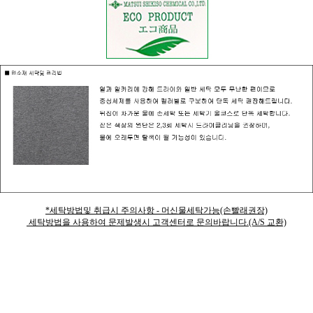
*세탁방법및 취급시 주의사항 - 머신물세탁가능(손빨래권장)
세탁방법을 사용하여 문제발생시 고객센터로 문의바랍니다.(A/S 교환)