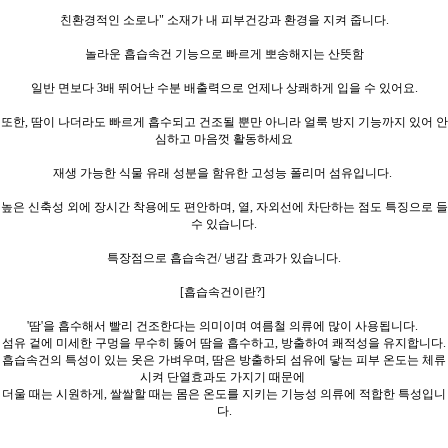
친환경적인 소로나" 소재가 내 피부건강과 환경을 지켜 줍니다.
놀라운 흡습속건 기능으로 빠르게 뽀송해지는 산뜻함
일반 면보다 3배 뛰어난 수분 배출력으로 언제나 상쾌하게 입을 수 있어요.
또한, 땀이 나더라도 빠르게 흡수되고 건조될 뿐만 아니라 얼룩 방지 기능까지 있어 안
심하고 마음껏 활동하세요
재생 가능한 식물 유래 성분을 함유한 고성능 폴리머 섬유입니다.
높은 신축성 외에 장시간 착용에도 편안하며, 열, 자외선에 차단하는 점도 특징으로 들
수 있습니다.
특장점으로 흡습속건/ 냉감 효과가 있습니다.
[흡습속건이란?]
'땀'을 흡수해서 빨리 건조한다는 의미이며 여름철 의류에 많이 사용됩니다.
섬유 겉에 미세한 구멍을 무수히 뚫어 땀을 흡수하고,
방출하여 쾌적성을 유지합니다.
흡습속건의 특성이 있는 옷은 가벼우며, 땀은 방출하되 섬유에 닿는 피부 온도는 체류
시켜 단열효과도 가지기 때문에
더울 때는 시원하게, 쌀쌀할 때는 몸은 온도를 지키는 기능성 의류에 적합한 특성입니
다.