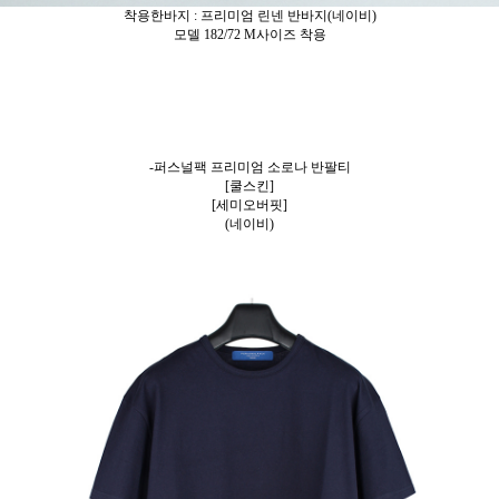
착용한바지 : 프리미엄 린넨 반바지(네이비)
모델 182/72 M사이즈 착용
-퍼스널팩 프리미엄 소로나 반팔티
[쿨스킨]
[세미오버핏]
(네이비)