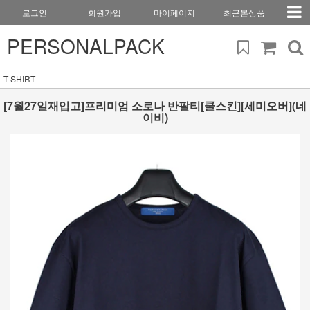
로그인
회원가입
마이페이지
최근본상품
PERSONALPACK
T-SHIRT
[7월27일재입고]프리미엄 소로나 반팔티[쿨스킨][세미오버](네
이비)