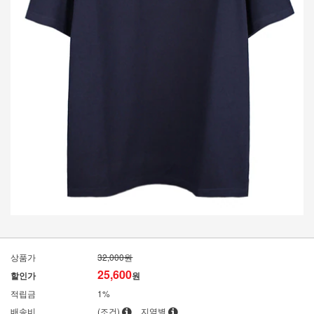
상품가
32,000원
25,600
할인가
원
적립금
1%
배송비
(조건)
지역별