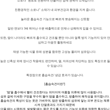
"소로나" 원료로 전환하여 만들어진 잠재 권축사 소재입니다.
친환경적인 소로나" 소재가 내 피부건강과 환경을 지켜 줍니다.
놀라운 흡습속건 기능으로 빠르게 뽀송해지는 산뜻함
일반 면보다 3배 뛰어난 수분 배출력으로 언제나 상쾌하게 입을 수 있어요.
또한, 땀이 나더라도 빠르게 흡수되고 건조될 뿐만 아니라 얼룩 방지 기능까지 있어 안
심하고 마음껏 활동하세요
재생 가능한 식물 유래 성분을 함유한 고성능 폴리머 섬유입니다.
높은 신축성 외에 장시간 착용에도 편안하며, 열, 자외선에 차단하는 점도 특징으로 들
수 있습니다.
특장점으로 흡습속건/ 냉감 효과가 있습니다.
[흡습속건이란?]
'땀'을 흡수해서 빨리 건조한다는 의미이며 여름철 의류에 많이 사용됩니다.
섬유 겉에 미세한 구멍을 무수히 뚫어 땀을 흡수하고,
방출하여 쾌적성을 유지합니다.
흡습속건의 특성이 있는 옷은 가벼우며, 땀은 방출하되 섬유에 닿는 피부 온도는 체류
시켜 단열효과도 가지기 때문에
더울 때는 시원하게, 쌀쌀할 때는 몸은 온도를 지키는 기능성 의류에 적합한 특성입니