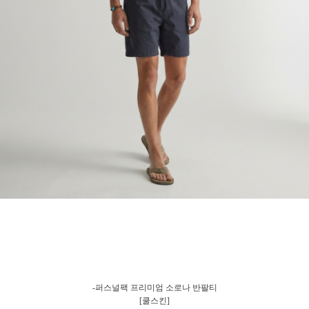
-퍼스널팩 프리미엄 소로나 반팔티
[쿨스킨]