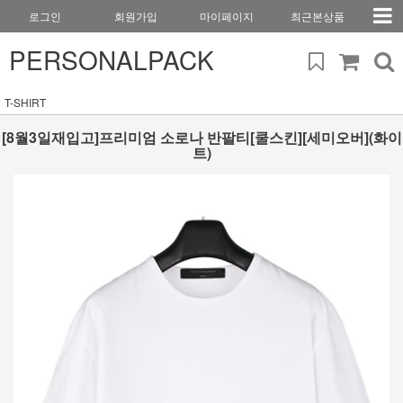
로그인
회원가입
마이페이지
최근본상품
PERSONALPACK
T-SHIRT
[8월3일재입고]프리미엄 소로나 반팔티[쿨스킨][세미오버](화이
트)