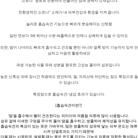
"소로나" 원료로 전환하여 만들어진 잠재 권축사 소재입니다.
친환경적인 소로나" 소재가 내 피부건강과 환경을 지켜 줍니다.
놀라운 흡습속건 기능으로 빠르게 뽀송해지는 산뜻함
일반 면보다 3배 뛰어난 수분 배출력으로 언제나 상쾌하게 입을 수 있어요.
또한, 땀이 나더라도 빠르게 흡수되고 건조될 뿐만 아니라 얼룩 방지 기능까지 있어 안
심하고 마음껏 활동하세요
재생 가능한 식물 유래 성분을 함유한 고성능 폴리머 섬유입니다.
높은 신축성 외에 장시간 착용에도 편안하며, 열, 자외선에 차단하는 점도 특징으로 들
수 있습니다.
특장점으로 흡습속건/ 냉감 효과가 있습니다.
[흡습속건이란?]
'땀'을 흡수해서 빨리 건조한다는 의미이며 여름철 의류에 많이 사용됩니다.
섬유 겉에 미세한 구멍을 무수히 뚫어 땀을 흡수하고,
방출하여 쾌적성을 유지합니다.
흡습속건의 특성이 있는 옷은 가벼우며, 땀은 방출하되 섬유에 닿는 피부 온도는 체류
시켜 단열효과도 가지기 때문에
더울 때는 시원하게, 쌀쌀할 때는 몸은 온도를 지키는 기능성 의류에 적합한 특성입니