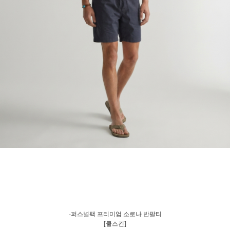
-퍼스널팩 프리미엄 소로나 반팔티
[쿨스킨]