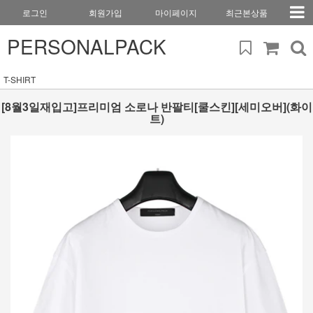
로그인
회원가입
마이페이지
최근본상품
PERSONALPACK
T-SHIRT
[8월3일재입고]프리미엄 소로나 반팔티[쿨스킨][세미오버](화이
트)