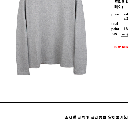
프리미엄
레이)
price
w
3
w
2
total
point
1
size
: