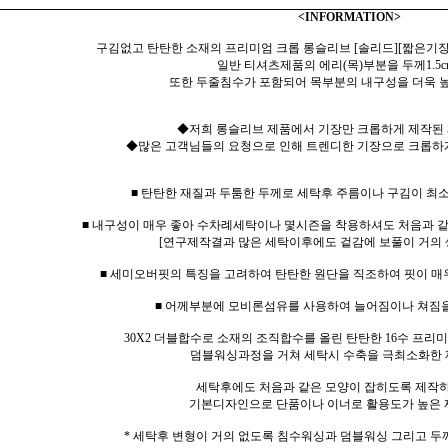
<INFORMATION>
구김없고 탄탄한 소재의 프리미엄 크롭 롱슬리브 [솔리드][짧은기장
일반 티셔츠제품의 에리(목)부분을 두께1.5c
또한 두줄침수가 포함되어 목부분의 내구성을 더욱 
◆저희 롱슬리브 제품에서 기장만 크롭하게 제작된
◆많은 고객님들의 요청으로 인해 트렌디한 기장으로 크롭하
■ 탄탄한 재질과 두툼한 두께로 세탁후 주름이나 구김이 최
■ 내구성이 매우 좋아 수차례세탁이나 몇시즌을 착용하셔도 처음과 
[연구제작결과 많은 세탁이후에도 겉감에 보풀이 거의 
■ 세미오버핏의 특징을 고려하여 탄탄한 원단을 직조하여 핏이 매
■ 어께부분에 모비론섬유를 사용하여 늘어짐이나 쳐짐
30X2 더블합수로 소재의 조직합수를 올린 탄탄한 16수 프
덤블워싱과정을 거쳐 세탁시 수축을 극최소화한 
세탁후에도 처음과 같은 모양이 잡히도록 제작
기본디자인으로 단품이나 이너로 활용도가 높은 
* 세탁후 변형이 거의 없도록 침수워싱과 덤블워싱 그리고 두