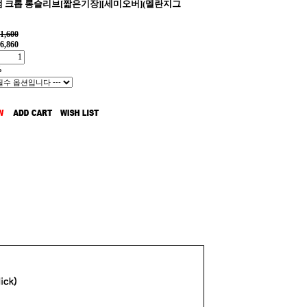
 크롭 롱슬리브[짧은기장][세미오버](멜란지그
1,600
6,860
%