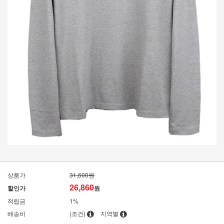
상품가
31,600원
26,860
할인가
원
적립금
1%
배송비
(조건)
지역별