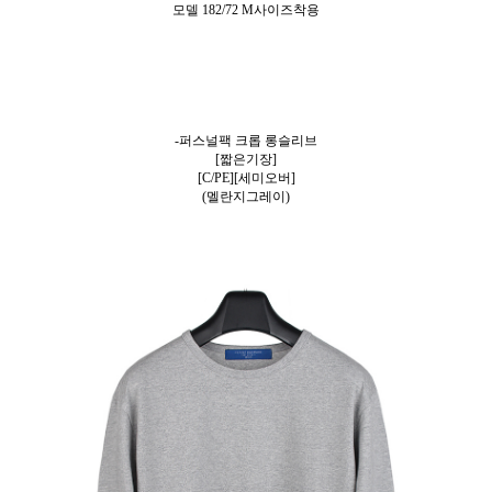
모델 182/72 M사이즈착용
-퍼스널팩 크롭 롱슬리브
[짧은기장]
[C/PE][세미오버]
(멜란지그레이)