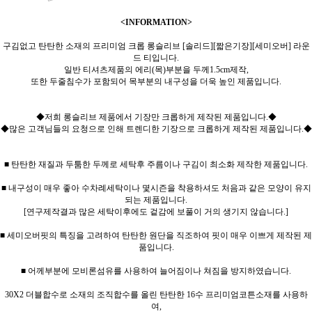
<INFORMATION>
구김없고 탄탄한 소재의 프리미엄 크롭 롱슬리브 [솔리드][짧은기장][세미오버] 라운
드 티입니다.
일반 티셔츠제품의 에리(목)부분을 두께1.5cm제작,
또한 두줄침수가 포함되어 목부분의 내구성을 더욱 높인 제품입니다.
◆저희 롱슬리브 제품에서 기장만 크롭하게 제작된 제품입니다.◆
◆많은 고객님들의 요청으로 인해 트렌디한 기장으로 크롭하게 제작된 제품입니다.◆
■ 탄탄한 재질과 두툼한 두께로 세탁후 주름이나 구김이 최소화 제작한 제품입니다.
■ 내구성이 매우 좋아 수차례세탁이나 몇시즌을 착용하셔도 처음과 같은 모양이 유지
되는 제품입니다.
[연구제작결과 많은 세탁이후에도 겉감에 보풀이 거의 생기지 않습니다.]
■ 세미오버핏의 특징을 고려하여 탄탄한 원단을 직조하여 핏이 매우 이쁘게 제작된 제
품입니다.
■ 어께부분에 모비론섬유를 사용하여 늘어짐이나 쳐짐을 방지하였습니다.
30X2 더블합수로 소재의 조직합수를 올린 탄탄한 16수 프리미엄코튼소재를 사용하
여,