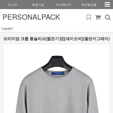
로그인
회원가입
마이페이지
최근본상품
PERSONALPACK
T-SHIRT
프리미엄 크롭 롱슬리브[짧은기장][세미오버](멜란지그레이)