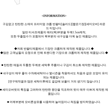
<INFORMATION>
구김없고 탄탄한 소재의 프리미엄 크롭 반팔티[솔리드][짧은기장][세미오버] 라운
드 티입니다.
일반 티셔츠제품의 에리(목)부분을 두께1.5cm제작,
또한 두줄침수가 포함되어 목부분의 내구성을 더욱 높인 제품입니다.
◆저희 반팔티제품에서 기장만 크롭하게 제작된 제품입니다.◆
◆많은 고객님들의 요청으로 인해 트렌디한 기장으로 크롭하게 제작된 제품입니다.◆
■ 탄탄한 재질과 두툼한 두께로 세탁후 주름이나 구김이 최소화 제작한 제품입니다.
■ 내구성이 매우 좋아 수차례세탁이나 몇시즌을 착용하셔도 처음과 같은 모양이 유지
되는 제품입니다.
[연구제작결과 많은 세탁이후에도 겉감에 보풀이 거의 생기지 않습니다.]
■ 세미오버핏의 특징을 고려하여 탄탄한 원단을 직조하여 핏이 매우 이쁘게 제작된 제
품입니다.
■ 어께부분에 모비론섬유를 사용하여 늘어짐이나 쳐짐을 방지하였습니다.