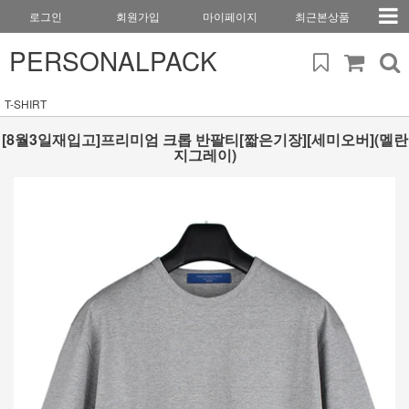
로그인
회원가입
마이페이지
최근본상품
PERSONALPACK
T-SHIRT
[8월3일재입고]프리미엄 크롭 반팔티[짧은기장][세미오버](멜란
지그레이)