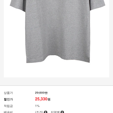
상품가
29,800원
25,330
할인가
원
적립금
1%
배송비
(조건)
지역별