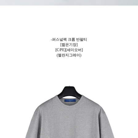
-퍼스널팩 크롭 반팔티
[짧은기장]
[C/PE][세미오버]
(멜란지그레이)