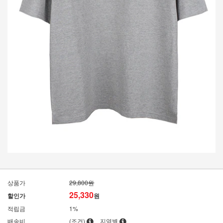
상품가
29,800원
25,330
할인가
원
적립금
1%
배송비
(조건)
지역별