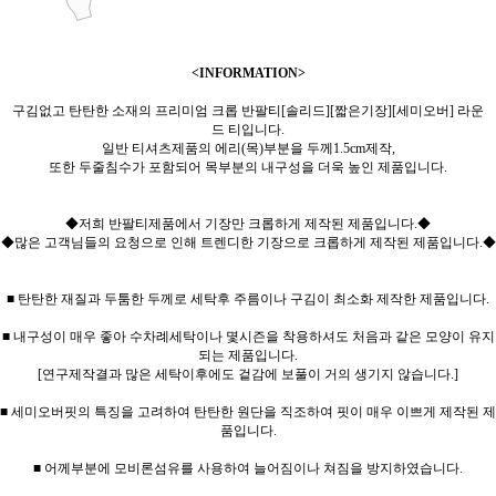
<INFORMATION>
구김없고 탄탄한 소재의 프리미엄 크롭 반팔티[솔리드][짧은기장][세미오버] 라운
드 티입니다.
일반 티셔츠제품의 에리(목)부분을 두께1.5cm제작,
또한 두줄침수가 포함되어 목부분의 내구성을 더욱 높인 제품입니다.
◆저희 반팔티제품에서 기장만 크롭하게 제작된 제품입니다.◆
◆많은 고객님들의 요청으로 인해 트렌디한 기장으로 크롭하게 제작된 제품입니다.◆
■ 탄탄한 재질과 두툼한 두께로 세탁후 주름이나 구김이 최소화 제작한 제품입니다.
■ 내구성이 매우 좋아 수차례세탁이나 몇시즌을 착용하셔도 처음과 같은 모양이 유지
되는 제품입니다.
[연구제작결과 많은 세탁이후에도 겉감에 보풀이 거의 생기지 않습니다.]
■ 세미오버핏의 특징을 고려하여 탄탄한 원단을 직조하여 핏이 매우 이쁘게 제작된 제
품입니다.
■ 어께부분에 모비론섬유를 사용하여 늘어짐이나 쳐짐을 방지하였습니다.