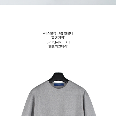
-퍼스널팩 크롭 반팔티
[짧은기장]
[C/PE][세미오버]
(멜란지그레이)