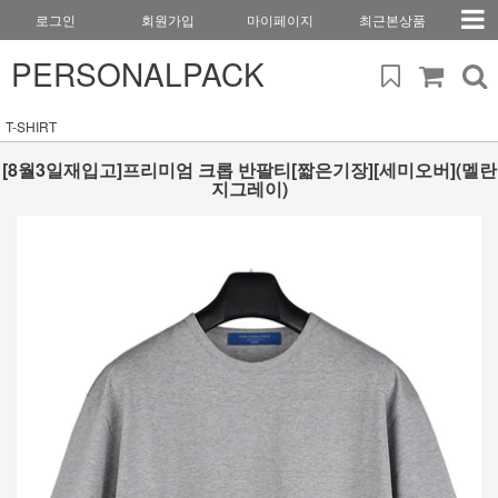
로그인
회원가입
마이페이지
최근본상품
PERSONALPACK
T-SHIRT
[8월3일재입고]프리미엄 크롭 반팔티[짧은기장][세미오버](멜란
지그레이)