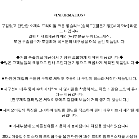
<INFORMATION>
구김없고 탄탄한 소재의 프리미엄 크롭 롱슬리브[솔리드][짧은기장][세미오버] 라운
드 티입니다.
일반 티셔츠제품의 에리(목)부분을 두께1.5cm제작,
또한 두줄침수가 포함되어 목부분의 내구성을 더욱 높인 제품입니다.
◆저희 롱슬리브 제품에서 기장만 크롭하게 제작된 제품입니다.◆
◆많은 고객님들의 요청으로 인해 트렌디한 기장으로 크롭하게 제작된 제품입니다.◆
■ 탄탄한 재질과 두툼한 두께로 세탁후 주름이나 구김이 최소화 제작한 제품입니다.
■ 내구성이 매우 좋아 수차례세탁이나 몇시즌을 착용하셔도 처음과 같은 모양이 유지
되는 제품입니다.
[연구제작결과 많은 세탁이후에도 겉감에 보풀이 거의 생기지 않습니다.]
■ 세미오버핏의 특징을 고려하여 탄탄한 원단을 직조하여 핏이 매우 이쁘게 제작된 제
품입니다.
■ 어께부분에 모비론섬유를 사용하여 늘어짐이나 쳐짐을 방지하였습니다.
30X2 더블합수로 소재의 조직합수를 올린 탄탄한 16수 프리미엄코튼소재를 사용하