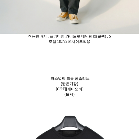
착용한바지 : 프리미엄 와이드핏 데님팬츠(블랙) : S
모델 182/72 M사이즈착용
-퍼스널팩 크롭 롱슬리브
[짧은기장]
[C/PE][세미오버]
(블랙)