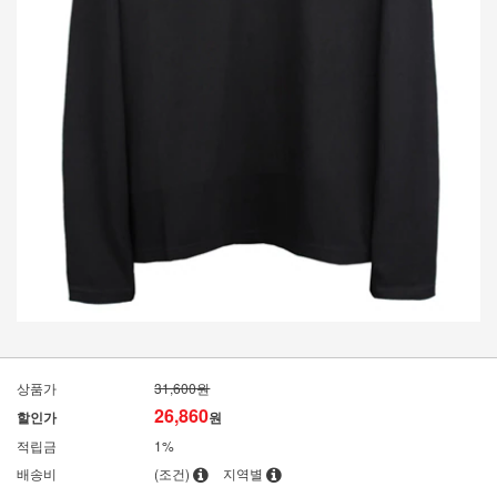
상품가
31,600원
26,860
할인가
원
적립금
1%
배송비
(조건)
지역별