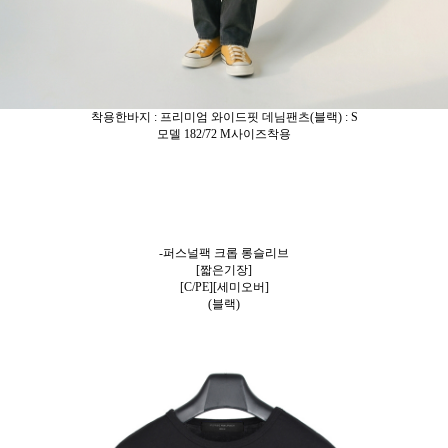
착용한바지 : 프리미엄 와이드핏 데님팬츠(블랙) : S
모델 182/72 M사이즈착용
-퍼스널팩 크롭 롱슬리브
[짧은기장]
[C/PE][세미오버]
(블랙)