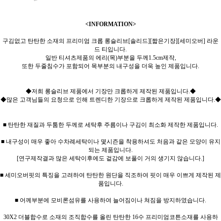
<INFORMATION>
구김없고 탄탄한 소재의 프리미엄 크롭 롱슬리브[솔리드][짧은기장][세미오버] 라운
드 티입니다.
일반 티셔츠제품의 에리(목)부분을 두께1.5cm제작,
또한 두줄침수가 포함되어 목부분의 내구성을 더욱 높인 제품입니다.
◆저희 롱슬리브 제품에서 기장만 크롭하게 제작된 제품입니다.◆
◆많은 고객님들의 요청으로 인해 트렌디한 기장으로 크롭하게 제작된 제품입니다.◆
■ 탄탄한 재질과 두툼한 두께로 세탁후 주름이나 구김이 최소화 제작한 제품입니다.
■ 내구성이 매우 좋아 수차례세탁이나 몇시즌을 착용하셔도 처음과 같은 모양이 유지
되는 제품입니다.
[연구제작결과 많은 세탁이후에도 겉감에 보풀이 거의 생기지 않습니다.]
■ 세미오버핏의 특징을 고려하여 탄탄한 원단을 직조하여 핏이 매우 이쁘게 제작된 제
품입니다.
■ 어께부분에 모비론섬유를 사용하여 늘어짐이나 쳐짐을 방지하였습니다.
30X2 더블합수로 소재의 조직합수를 올린 탄탄한 16수 프리미엄코튼소재를 사용하