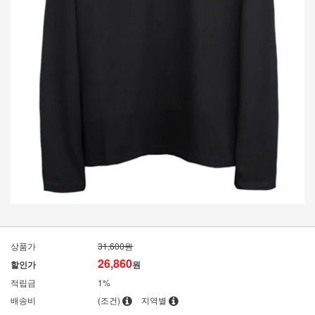
상품가
31,600원
26,860
할인가
원
적립금
1%
배송비
(조건)
지역별