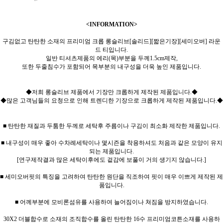
<INFORMATION>
구김없고 탄탄한 소재의 프리미엄 크롭 롱슬리브[솔리드][짧은기장][세미오버] 라운
드 티입니다.
일반 티셔츠제품의 에리(목)부분을 두께1.5cm제작,
또한 두줄침수가 포함되어 목부분의 내구성을 더욱 높인 제품입니다.
◆저희 롱슬리브 제품에서 기장만 크롭하게 제작된 제품입니다.◆
◆많은 고객님들의 요청으로 인해 트렌디한 기장으로 크롭하게 제작된 제품입니다.◆
■ 탄탄한 재질과 두툼한 두께로 세탁후 주름이나 구김이 최소화 제작한 제품입니다.
■ 내구성이 매우 좋아 수차례세탁이나 몇시즌을 착용하셔도 처음과 같은 모양이 유지
되는 제품입니다.
[연구제작결과 많은 세탁이후에도 겉감에 보풀이 거의 생기지 않습니다.]
■ 세미오버핏의 특징을 고려하여 탄탄한 원단을 직조하여 핏이 매우 이쁘게 제작된 제
품입니다.
■ 어께부분에 모비론섬유를 사용하여 늘어짐이나 쳐짐을 방지하였습니다.
30X2 더블합수로 소재의 조직합수를 올린 탄탄한 16수 프리미엄코튼소재를 사용하