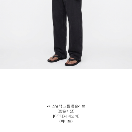
-퍼스널팩 크롭 롱슬리브
[짧은기장]
[C/PE][세미오버]
(화이트)