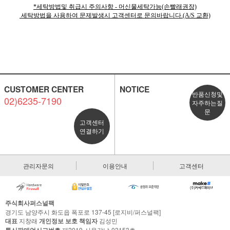
*세탁방법및 취급시 주의사항 - 머신물세탁가능(손빨래권장)
세탁방법을 사용하여 문제발생시 고객센터로 문의바랍니다.(A/S 교환)
CUSTOMER CENTER
NOTICE
반품신청및
02)6235-7190
자주하는질
문
고객센터
연결하기
관리자문의
이용안내
고객센터
주식회사퍼스널팩
경기도 남양주시 화도읍 폭포로 137-45 [로지비/퍼스널팩]
대표
지창래
개인정보 보호 책임자
김성민
통신판매업신고번호
제2019-서울강남-03153호