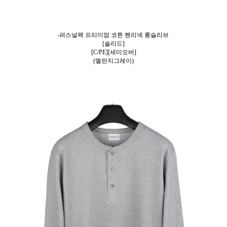
-퍼스널팩 프리미엄 코튼 헨리넥 롱슬리브
[솔리드]
[C/PE][세미오버]
(멜란지그레이)