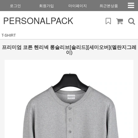
로그인
회원가입
마이페이지
최근본상품
PERSONALPACK
T-SHIRT
프리미엄 코튼 헨리넥 롱슬리브[솔리드][세미오버](멜란지그레
이)