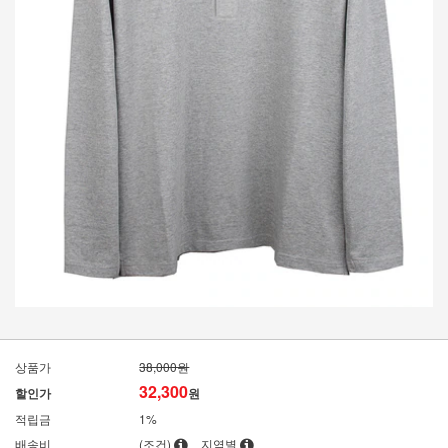
상품가
38,000원
32,300
할인가
원
적립금
1%
배송비
(조건)
지역별