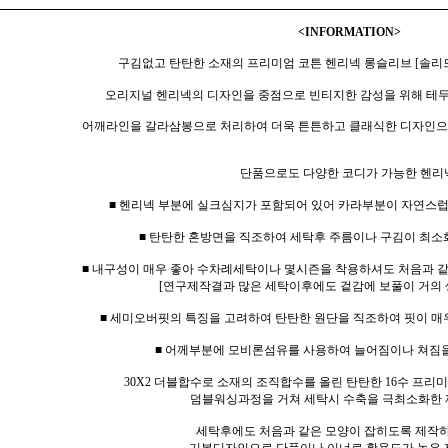
<INFORMATION>
구김없고 탄탄한 소재의 프리미엄 코튼 헨리넥 롱슬리브 [솔리드
오리지널 헨리넥의 디자인을 중점으로 빈티지한 감성을 위해 테
어깨라인을 갈라삼봉으로 처리하여 더욱 튼튼하고 클래식한 디자인으
단품으로도 다양한 코디가 가능한 헨리
■ 헨리넥 부분에 실크심지가 포함되어 있어 카라부분이 자연스
■ 탄탄한 혼방면을 직조하여 세탁후 주름이나 구김이 최소
■ 내구성이 매우 좋아 수차례세탁이나 몇시즌을 착용하셔도 처음과 
[연구제작결과 많은 세탁이후에도 겉감에 보풀이 거의 
■ 세미오버핏의 특징을 고려하여 탄탄한 원단을 직조하여 핏이 매
■ 어께부분에 모비론섬유를 사용하여 늘어짐이나 쳐짐
30X2 더블합수로 소재의 조직합수를 올린 탄탄한 16수 프
덤블워싱과정을 거쳐 세탁시 수축을 극최소화한 
세탁후에도 처음과 같은 모양이 잡히도록 제작