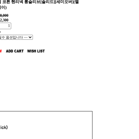
 코튼 헨리넥 롱슬리브[솔리드][세미오버](멜
이)
8,000
2,300
%