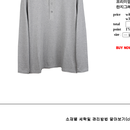
프리미엄
란지그레
price
w
3
w
3
total
point
1
size
: