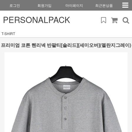
로그인
회원가입
마이페이지
최근본상품
PERSONALPACK
T-SHIRT
프리미엄 코튼 헨리넥 반팔티[솔리드][세미오버](멜란지그레이)