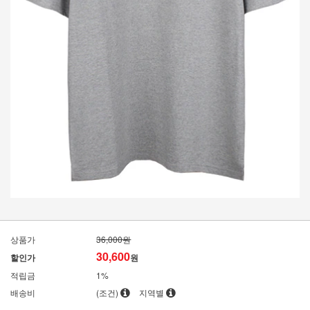
상품가
36,000원
30,600
할인가
원
적립금
1%
배송비
(조건)
지역별