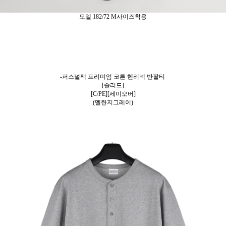
모델 182/72 M사이즈착용
-퍼스널팩 프리미엄 코튼 헨리넥 반팔티
[솔리드]
[C/PE][세미오버]
(멜란지그레이)