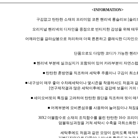
<INFORMATION>
구김없고 탄탄한 소재의 프리미엄 코튼 헨리넥 롱슬리브 [솔리드
오리지널 헨리넥의 디자인을 중점으로 빈티지한 감성을 위해 테
어깨라인을 갈라삼봉으로 처리하여 더욱 튼튼하고 클래식한 디자인으
단품으로도 다양한 코디가 가능한 헨리
■ 헨리넥 부분에 실크심지가 포함되어 있어 카라부분이 자연스
■ 탄탄한 혼방면을 직조하여 세탁후 주름이나 구김이 최소
■ 내구성이 매우 좋아 수차례세탁이나 몇시즌을 착용하셔도 처음과 
[연구제작결과 많은 세탁이후에도 겉감에 보풀이 거의 
■ 세미오버핏의 특징을 고려하여 탄탄한 원단을 직조하여 핏이 매
■ 어께부분에 모비론섬유를 사용하여 늘어짐이나 쳐짐
30X2 더블합수로 소재의 조직합수를 올린 탄탄한 16수 프
덤블워싱과정을 거쳐 세탁시 수축을 극최소화한 
세탁후에도 처음과 같은 모양이 잡히도록 제작