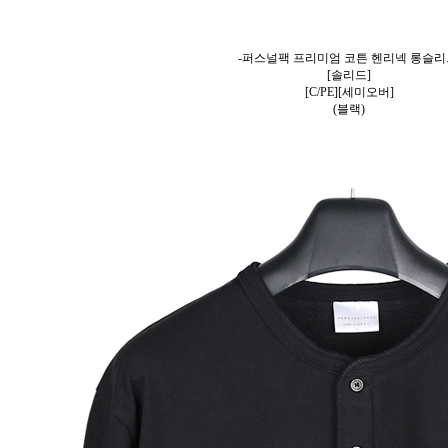
-퍼스널팩 프리미엄 코튼 헨리넥 롱슬
[솔리드]
[C/PE][세미오버]
(블랙)