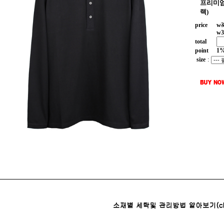
프리미엄
랙)
price
w
3
w
3
total
point
1
size
: