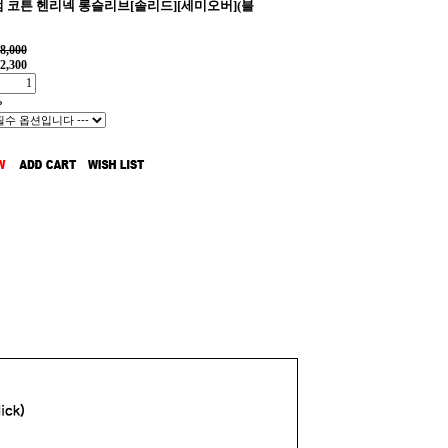
 코튼 헨리넥 롱슬리브[솔리드][세미오버](블
8,000
2,300
%