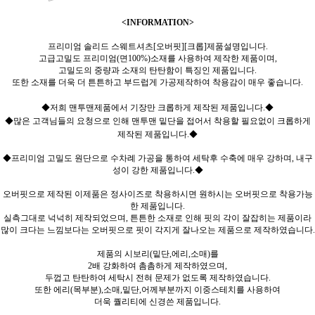
<INFORMATION>
프리미엄 솔리드 스웨트셔츠[오버핏][크롭]제품설명입니다.
고급고밀도 프리미엄(면100%)소재를 사용하여 제작한 제품이며,
고밀도의 중량과 소재의 탄탄함이 특징인 제품입니다.
또한 소재를 더욱 더 튼튼하고 부드럽게 가공제작하여 착용감이 매우 좋습니다.
◆저희 맨투맨제품에서 기장만 크롭하게 제작된 제품입니다.◆
◆많은 고객님들의 요청으로 인해 맨투맨 밑단을 접어서 착용할 필요없이 크롭하게
제작된 제품입니다.◆
◆프리미엄 고밀도 원단으로 수차례 가공을 통하여 세탁후 수축에 매우 강하며, 내구
성이 강한 제품입니다.◆
오버핏으로 제작된 이제품은 정사이즈로 착용하시면 원하시는 오버핏으로 착용가능
한 제품입니다.
실측그대로 넉넉히 제작되었으며, 튼튼한 소재로 인해 핏의 각이 잘잡히는 제품이라
많이 크다는 느낌보다는 오버핏으로 핏이 각지게 잘나오는 제품으로 제작하였습니다.
제품의 시보리(밑단,에리,소매)를
2배 강화하여 촘촘하게 제작하였으며,
두껍고 탄탄하여 세탁시 전혀 문제가 없도록 제작하였습니다.
또한 에리(목부분),소매,밑단,어께부분까지 이중스테치를 사용하여
더욱 퀄리티에 신경쓴 제품입니다.