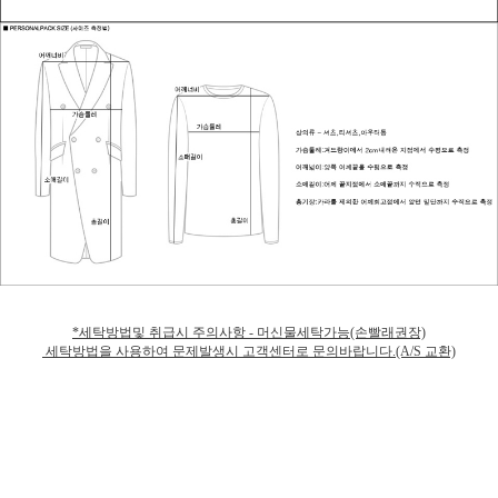
*세탁방법및 취급시 주의사항 - 머신물세탁가능(손빨래권장)
세탁방법을 사용하여 문제발생시 고객센터로 문의바랍니다.(A/S 교환)