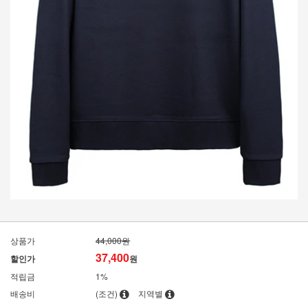
상품가
44,000원
37,400
할인가
원
적립금
1%
배송비
(조건)
지역별