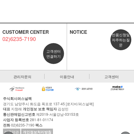
CUSTOMER CENTER
NOTICE
반품신청및
02)6235-7190
자주하는질
문
고객센터
연결하기
관리자문의
이용안내
고객센터
주식회사퍼스널팩
경기도 남양주시 화도읍 폭포로 137-45 [로지비/퍼스널팩]
대표
지창래
개인정보 보호 책임자
김성민
통신판매업신고번호
제2019-서울강남-03153호
사업자 등록번호
281-81-01174
전화
02)6235-7190
팩스
이용약관
개인정보처리방침