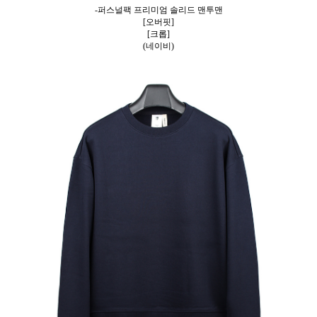
-퍼스널팩 프리미엄 솔리드 맨투맨
[오버핏]
[크롭]
(네이비)