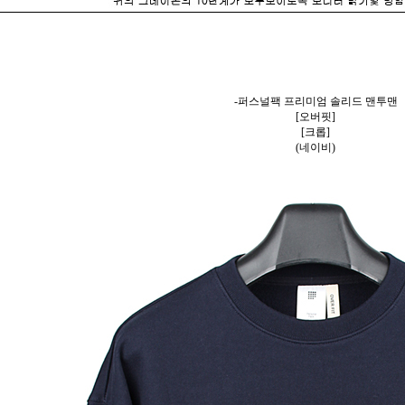
-퍼스널팩 프리미엄 솔리드 맨투맨
[오버핏]
[크롭]
(네이비)