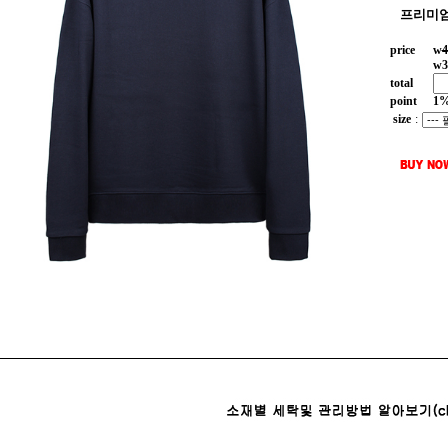
프리미엄
price
w
4
w
3
total
point
1
size
: