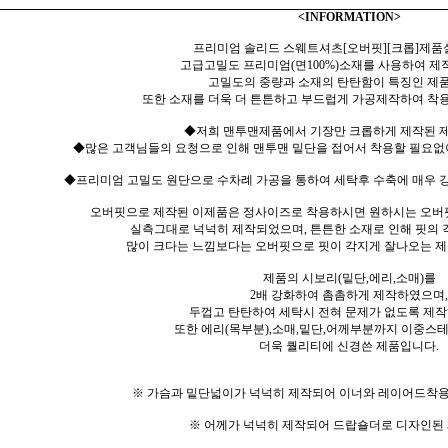
<INFORMATION>
프리미엄 솔리드 스웨트셔츠[오버핏][크롭]제품
고급고밀도 프리미엄(면100%)소재를 사용하여 제
고밀도의 중량과 소재의 탄탄함이 특징인 제
또한 소재를 더욱 더 튼튼하고 부드럽게 가공제작하여 착용
◆저희 맨투맨제품에서 기장만 크롭하게 제작된 
◆많은 고객님들의 요청으로 인해 맨투맨 밑단을 접어서 착용할 필요없
◆프리미엄 고밀도 원단으로 수차례 가공을 통하여 세탁후 수축에 매우 강
오버핏으로 제작된 이제품은 정사이즈로 착용하시면 원하시는 오버
실측그대로 넉넉히 제작되었으며, 튼튼한 소재로 인해 핏의
많이 크다는 느낌보다는 오버핏으로 핏이 각지게 잘나오는 
제품의 시보리(밑단,에리,소매)를
2배 강화하여 촘촘하게 제작하였으며,
두껍고 탄탄하여 세탁시 전혀 문제가 없도록 제
또한 에리(목부분),소매,밑단,어께부분까지 이중스
더욱 퀄리티에 신경쓴 제품입니다.
※ 가슴과 밑단넓이가 넉넉히 제작되어 이너와 레이어드착용
※ 어께가 넉넉히 제작되어 드랍숄더로 디자인된