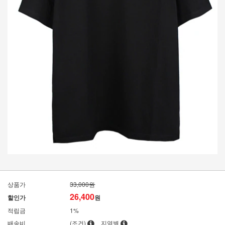
상품가
33,000원
26,400
할인가
원
적립금
1%
배송비
(조건)
지역별