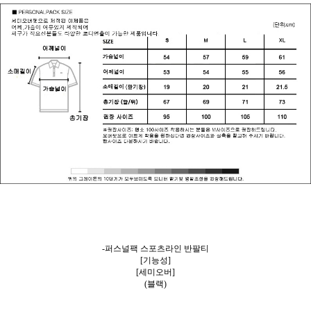
-퍼스널팩 스포츠라인 반팔티
[기능성]
[세미오버]
(블랙)