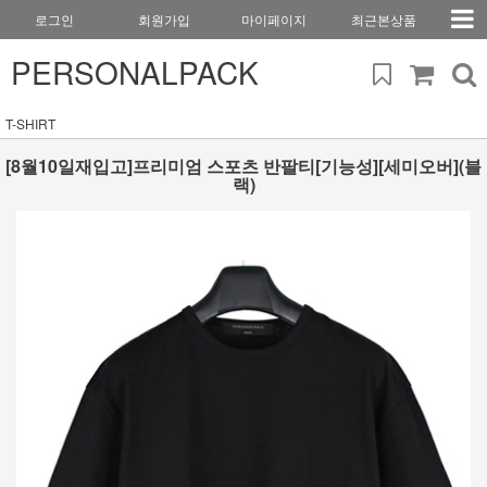
로그인
회원가입
마이페이지
최근본상품
PERSONALPACK
T-SHIRT
[8월10일재입고]프리미엄 스포츠 반팔티[기능성][세미오버](블
랙)