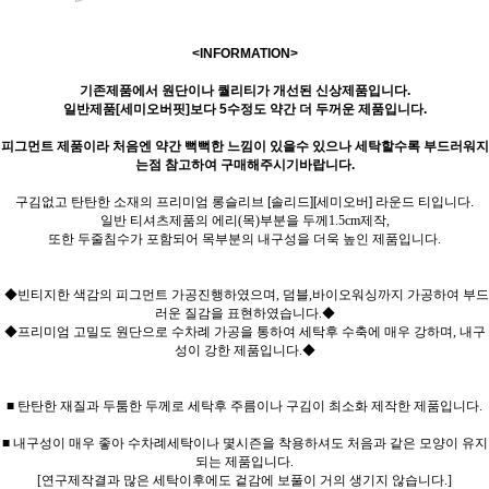
<INFORMATION>
기존제품에서 원단이나 퀄리티가 개선된 신상제품입니다.
일반제품[세미오버핏]보다 5수정도 약간 더 두꺼운 제품입니다.
피그먼트 제품이라 처음엔 약간 뻑뻑한 느낌이 있을수 있으나 세탁할수록 부드러워지
는점 참고하여 구매해주시기바랍니다.
구김없고 탄탄한 소재의 프리미엄 롱슬리브 [솔리드][세미오버] 라운드 티입니다.
일반 티셔츠제품의 에리(목)부분을 두께1.5cm제작,
또한 두줄침수가 포함되어 목부분의 내구성을 더욱 높인 제품입니다.
◆빈티지한 색감의 피그먼트 가공진행하였으며, 덤블,바이오워싱까지 가공하여 부드
러운 질감을 표현하였습니다.◆
◆프리미엄 고밀도 원단으로 수차례 가공을 통하여 세탁후 수축에 매우 강하며, 내구
성이 강한 제품입니다.◆
■ 탄탄한 재질과 두툼한 두께로 세탁후 주름이나 구김이 최소화 제작한 제품입니다.
■ 내구성이 매우 좋아 수차례세탁이나 몇시즌을 착용하셔도 처음과 같은 모양이 유지
되는 제품입니다.
[연구제작결과 많은 세탁이후에도 겉감에 보풀이 거의 생기지 않습니다.]