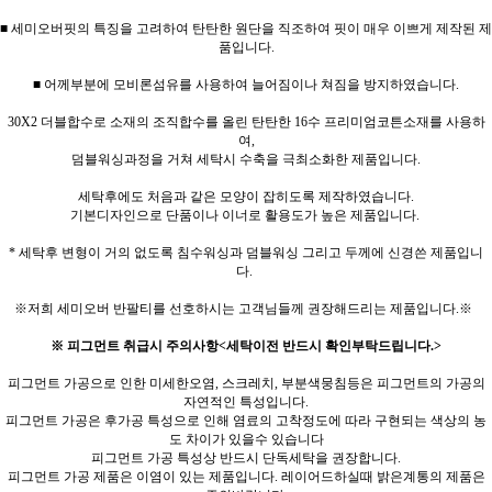
■ 세미오버핏의 특징을 고려하여 탄탄한 원단을 직조하여 핏이 매우 이쁘게 제작된 제
품입니다.
■ 어께부분에 모비론섬유를 사용하여 늘어짐이나 쳐짐을 방지하였습니다.
30X2 더블합수로 소재의 조직합수를 올린 탄탄한 16수 프리미엄코튼소재를 사용하
여,
덤블워싱과정을 거쳐 세탁시 수축을 극최소화한 제품입니다.
세탁후에도 처음과 같은 모양이 잡히도록 제작하였습니다.
기본디자인으로 단품이나 이너로 활용도가 높은 제품입니다.
* 세탁후 변형이 거의 없도록 침수워싱과 덤블워싱 그리고 두께에 신경쓴 제품입니
다.
※저희 세미오버 반팔티를 선호하시는 고객님들께 권장해드리는 제품입니다.※
※ 피그먼트 취급시 주의사항<세탁이전 반드시 확인부탁드립니다.>
피그먼트 가공으로 인한 미세한오염, 스크레치, 부분색뭉침등은 피그먼트의 가공의
자연적인 특성입니다.
피그먼트 가공은 후가공 특성으로 인해 염료의 고착정도에 따라 구현되는 색상의 농
도 차이가 있을수 있습니다
피그먼트 가공 특성상 반드시 단독세탁을 권장합니다.
피그먼트 가공 제품은 이염이 있는 제품입니다. 레이어드하실때 밝은계통의 제품은