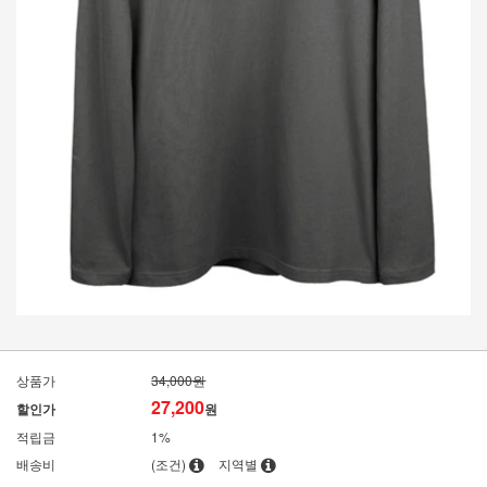
상품가
34,000원
27,200
할인가
원
적립금
1%
배송비
(조건)
지역별