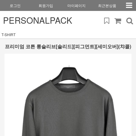
로그인
회원가입
마이페이지
최근본상품
PERSONALPACK
T-SHIRT
프리미엄 코튼 롱슬리브[솔리드][피그먼트][세미오버](챠콜)