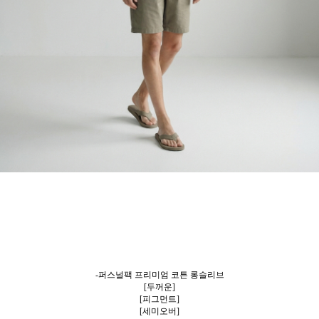
-퍼스널팩 프리미엄 코튼 롱슬리브
[두꺼운]
[피그먼트]
[세미오버]