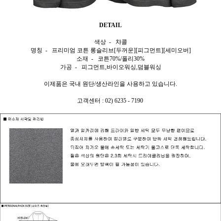
DETAIL
색상 - 챠콜
명칭 - 프리미엄 코튼 롱슬리브[두꺼운][피그먼트][세미오버]
소재 - 코튼70%/폴리30%
가공 - 피그먼트,바이오워싱,덤블워싱
이제품은 국내 원단/생산라인을 사용하고 있습니다.
고객센터 : 02) 6235 - 7190