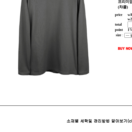
프리미엄
(챠콜)
price
w
3
w
2
total
point
1
size
: