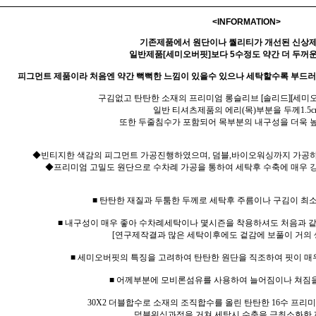
<INFORMATION>
기존제품에서 원단이나 퀄리티가 개선된 신상
일반제품[세미오버핏]보다 5수정도 약간 더 두꺼운
피그먼트 제품이라 처음엔 약간 뻑뻑한 느낌이 있을수 있으나 세탁할수록 부드
구김없고 탄탄한 소재의 프리미엄 롱슬리브 [솔리드][세미오
일반 티셔츠제품의 에리(목)부분을 두께1.5c
또한 두줄침수가 포함되어 목부분의 내구성을 더욱 
◆빈티지한 색감의 피그먼트 가공진행하였으며, 덤블,바이오워싱까지 가공하
◆프리미엄 고밀도 원단으로 수차례 가공을 통하여 세탁후 수축에 매우 강
■ 탄탄한 재질과 두툼한 두께로 세탁후 주름이나 구김이 최
■ 내구성이 매우 좋아 수차례세탁이나 몇시즌을 착용하셔도 처음과 
[연구제작결과 많은 세탁이후에도 겉감에 보풀이 거의 
■ 세미오버핏의 특징을 고려하여 탄탄한 원단을 직조하여 핏이 매
■ 어께부분에 모비론섬유를 사용하여 늘어짐이나 쳐짐
30X2 더블합수로 소재의 조직합수를 올린 탄탄한 16수 프
덤블워싱과정을 거쳐 세탁시 수축을 극최소화한 