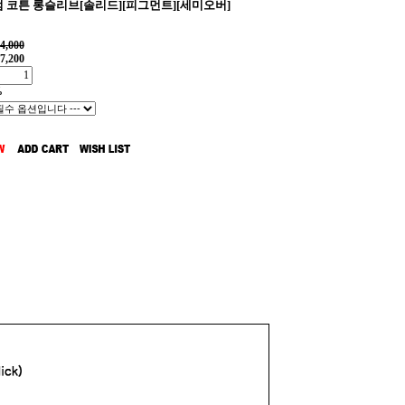
 코튼 롱슬리브[솔리드][피그먼트][세미오버]
4,000
7,200
%