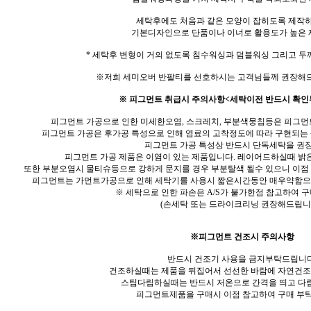
세탁후에도 처음과 같은 모양이 잡히도록 제작
기본디자인으로 단품이나 이너로 활용도가 높은 
* 세탁후 변형이 거의 없도록 침수워싱과 덤블워싱 그리고 두
※저희 세미오버 반팔티를 선호하시는 고객님들께 권장해
※ 피그먼트 취급시 주의사항<세탁이전 반드시 확인
피그먼트 가공으로 인한 미세한오염, 스크레치, 부분색뭉침등은 피그먼
피그먼트 가공은 후가공 특성으로 인해 염료의 고착정도에 따라 구현되는
피그먼트 가공 특성상 반드시 단독세탁을 권
피그먼트 가공 제품은 이염이 있는 제품입니다. 레이어드하실때 밝
또한 부분오염시 물티슈등으로 강하게 문지를 경우 부분탈색 될수 있으니 이점
피그먼트는 가먼트가공으로 인해 세탁기를 사용시 짧은시간동안 매우약함으
※ 세탁으로 인한 파손은 A/S가 불가한점 참고하여 
(손세탁 또는 드라이크리닝 권장해드립니다
※피그먼트 건조시 주의사항
반드시 건조기 사용을 금지부탁드립니다
건조하실때는 제품을 뒤집어서 선선한 바람에 자연건조
스팀다림하실때는 반드시 저온으로 간격을 띄고 
피그먼트제품을 구매시 이점 참고하여 구매 부