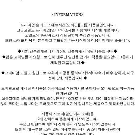
<INFORMATION>
프리미엄 솔리드 스웨트셔츠[오버핏][크롭]제품설명입니다.
고급고밀도 프리미엄(면100%)소재를 사용하여 제작한 제품이며,
고밀도의 중량과 소재의 탄탄함이 특징인 제품입니다.
또한 소재를 더욱 더 튼튼하고 부드럽게 가공제작하여 착용감이 매우 좋습니다.
◆저희 맨투맨제품에서 기장만 크롭하게 제작된 제품입니다.◆
◆많은 고객님들의 요청으로 인해 맨투맨 밑단을 접어서 착용할 필요없이 크롭하게
제작된 제품입니다.◆
◆프리미엄 고밀도 원단으로 수차례 가공을 통하여 세탁후 수축에 매우 강하며, 내구
성이 강한 제품입니다.◆
오버핏으로 제작된 이제품은 정사이즈로 착용하시면 원하시는 오버핏으로 착용가능
한 제품입니다.
실측그대로 넉넉히 제작되었으며, 튼튼한 소재로 인해 핏의 각이 잘잡히는 제품이라
많이 크다는 느낌보다는 오버핏으로 핏이 각지게 잘나오는 제품으로 제작하였습니다.
제품의 시보리(밑단,에리,소매)를
2배 강화하여 촘촘하게 제작하였으며,
두껍고 탄탄하여 세탁시 전혀 문제가 없도록 제작하였습니다.
또한 에리(목부분),소매,밑단,어께부분까지 이중스테치를 사용하여
더욱 퀄리티에 신경쓴 제품입니다.