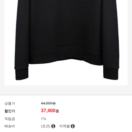
상품가
44,000원
37,400
할인가
원
적립금
1%
배송비
(조건)
지역별