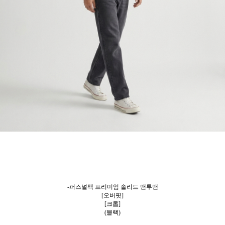
-퍼스널팩 프리미엄 솔리드 맨투맨
[오버핏]
[크롭]
(블랙)