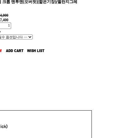
 크롭 맨투맨[오버핏][짧은기장](멜란지그레
4,000
7,400
%