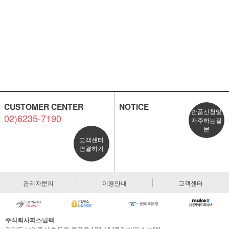
CUSTOMER CENTER
NOTICE
반품신청및
02)6235-7190
자주하는질
문
고객센터
연결하기
관리자문의
이용안내
고객센터
주식회사퍼스널팩
경기도 남양주시 화도읍 폭포로 137-45 [로지비/퍼스널팩]