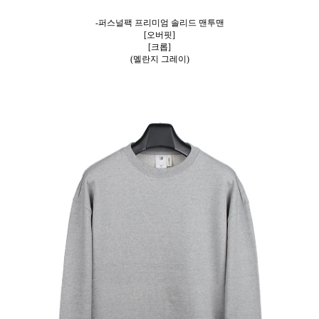
-퍼스널팩 프리미엄 솔리드 맨투맨
[오버핏]
[크롭]
(멜란지 그레이)