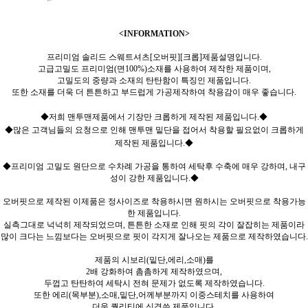
<INFORMATION>
프리미엄 솔리드 스웨트셔츠[오버핏][크롭]제품설명입니다.
고급고밀도 프리미엄(면100%)소재를 사용하여 제작한 제품이며,
고밀도의 중량과 소재의 탄탄함이 특징인 제품입니다.
또한 소재를 더욱 더 튼튼하고 부드럽게 가공제작하여 착용감이 매우 좋습니다.
◆저희 맨투맨제품에서 기장만 크롭하게 제작된 제품입니다.◆
◆많은 고객님들의 요청으로 인해 맨투맨 밑단을 접어서 착용할 필요없이 크롭하게
제작된 제품입니다.◆
◆프리미엄 고밀도 원단으로 수차례 가공을 통하여 세탁후 수축에 매우 강하며, 내구
성이 강한 제품입니다.◆
오버핏으로 제작된 이제품은 정사이즈로 착용하시면 원하시는 오버핏으로 착용가능
한 제품입니다.
실측그대로 넉넉히 제작되었으며, 튼튼한 소재로 인해 핏의 각이 잘잡히는 제품이라
많이 크다는 느낌보다는 오버핏으로 핏이 각지게 잘나오는 제품으로 제작하였습니다.
제품의 시보리(밑단,에리,소매)를
2배 강화하여 촘촘하게 제작하였으며,
두껍고 탄탄하여 세탁시 전혀 문제가 없도록 제작하였습니다.
또한 에리(목부분),소매,밑단,어께부분까지 이중스테치를 사용하여
더욱 퀄리티에 신경쓴 제품입니다.