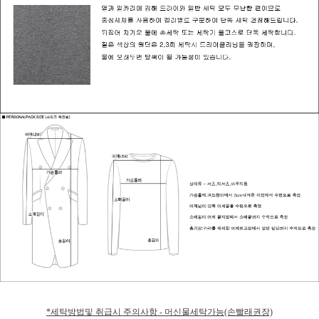
*세탁방법및 취급시 주의사항 - 머신물세탁가능(손빨래권장)