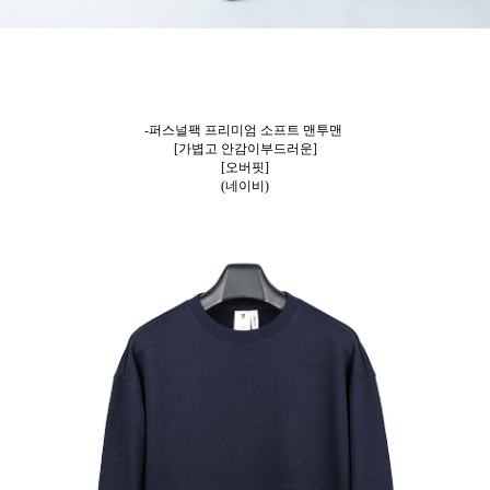
-퍼스널팩 프리미엄 소프트 맨투맨
[가볍고 안감이부드러운]
[오버핏]
(네이비)