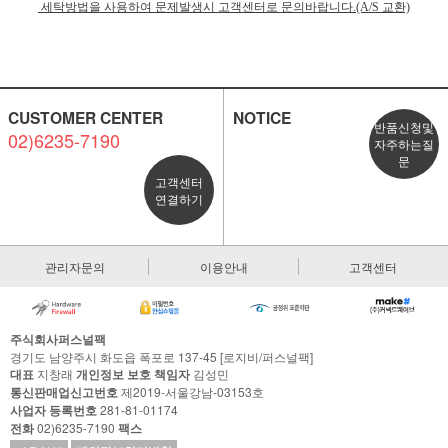
세탁방법을 사용하여 문제발생시 고객센터로 문의바랍니다.(A/S 교환)
CUSTOMER CENTER
NOTICE
반품신청및
02)6235-7190
자주하는질
문
고객센터
연결하기
관리자문의
이용안내
고객센터
주식회사퍼스널팩
경기도 남양주시 화도읍 폭포로 137-45 [로지비/퍼스널팩]
대표
지창래
개인정보 보호 책임자
김성민
통신판매업신고번호
제2019-서울강남-03153호
사업자 등록번호
281-81-01174
전화
02)6235-7190
팩스