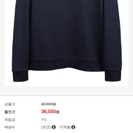
상품가
43,000원
36,550
할인가
원
적립금
1%
배송비
(조건)
지역별