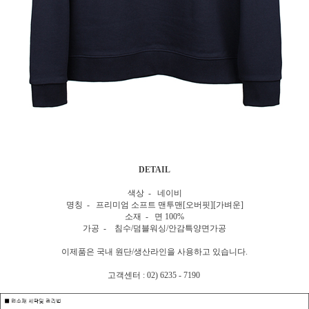
DETAIL
색상 - 네이비
명칭 - 프리미엄 소프트 맨투맨[오버핏][가벼운]
소재 - 면 100%
가공 - 침수/덤블워싱/안감특양면가공
이제품은 국내 원단/생산라인을 사용하고 있습니다.
고객센터 : 02) 6235 - 7190