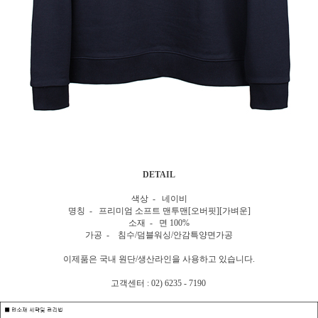
DETAIL
색상 - 네이비
명칭 - 프리미엄 소프트 맨투맨[오버핏][가벼운]
소재 - 면 100%
가공 - 침수/덤블워싱/안감특양면가공
이제품은 국내 원단/생산라인을 사용하고 있습니다.
고객센터 : 02) 6235 - 7190