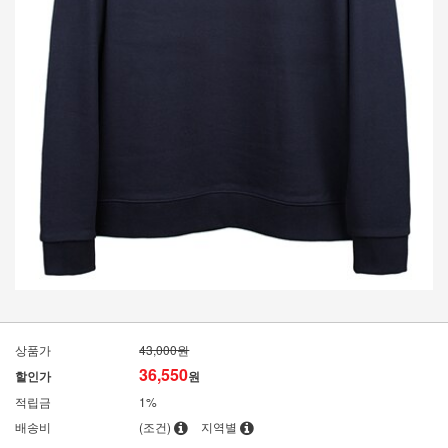
상품가
43,000원
36,550
할인가
원
적립금
1%
배송비
(조건)
지역별