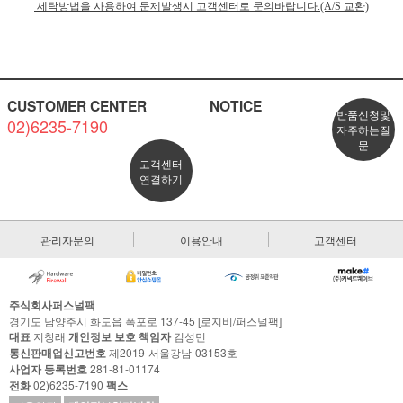
세탁방법을 사용하여 문제발생시 고객센터로 문의바랍니다.(A/S 교환)
CUSTOMER CENTER
NOTICE
반품신청및
02)6235-7190
자주하는질
문
고객센터
연결하기
관리자문의
이용안내
고객센터
주식회사퍼스널팩
경기도 남양주시 화도읍 폭포로 137-45 [로지비/퍼스널팩]
대표
지창래
개인정보 보호 책임자
김성민
통신판매업신고번호
제2019-서울강남-03153호
사업자 등록번호
281-81-01174
전화
02)6235-7190
팩스