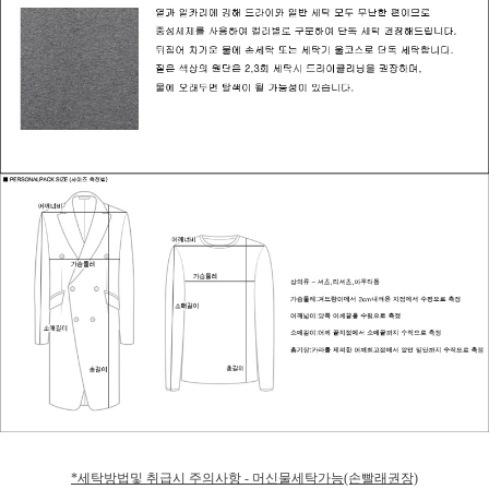
*세탁방법및 취급시 주의사항 - 머신물세탁가능(손빨래권장)