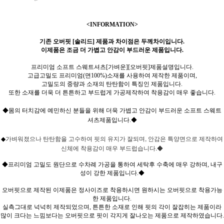
<INFORMATION>
기존 오버핏 [솔리드] 제품과 차이점은 두께차이입니다.
이제품은 조금 더 가볍고 안감이 부드러운 제품입니다.
프리미엄 소프트 스웨트셔츠[가벼운][오버핏]제품설명입니다.
고급고밀도 프리미엄(면100%)소재를 사용하여 제작한 제품이며,
고밀도의 중량과 소재의 탄탄함이 특징인 제품입니다.
또한 소재를 더욱 더 튼튼하고 부드럽게 가공제작하여 착용감이 매우 좋습니다.
◆몸의 터치감에 예민하신 분들을 위해 더욱 가볍고 안감이 부드러운 소프트 스웨트
셔츠제품입니다.◆
가벼워졌으나 탄탄함을 고수하여 핏의 유지가 잘되며, 안감은 특양면으로 제작하여
◆
신체에 착용감이 매우 부드럽습니다.◆
◆프리미엄 고밀도 원단으로 수차례 가공을 통하여 세탁후 수축에 매우 강하며, 내구
성이 강한 제품입니다.◆
오버핏으로 제작된 이제품은 정사이즈로 착용하시면 원하시는 오버핏으로 착용가능
한 제품입니다.
실측그대로 넉넉히 제작되었으며, 튼튼한 소재로 인해 핏의 각이 잘잡히는 제품이라
많이 크다는 느낌보다는 오버핏으로 핏이 각지게 잘나오는 제품으로 제작하였습니다.