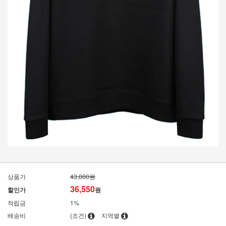
상품가
43,000원
36,550
할인가
원
적립금
1%
배송비
(조건)
지역별