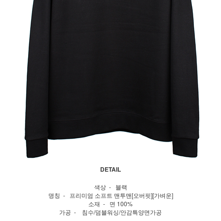
DETAIL
색상 - 블랙
명칭 - 프리미엄 소프트 맨투맨[오버핏][가벼운]
소재 - 면 100%
가공 - 침수/덤블워싱/안감특양면가공