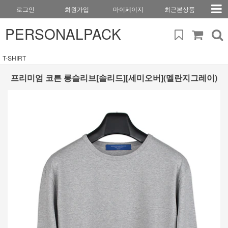
로그인
회원가입
마이페이지
최근본상품
PERSONALPACK
T-SHIRT
프리미엄 코튼 롱슬리브[솔리드][세미오버](멜란지그레이)