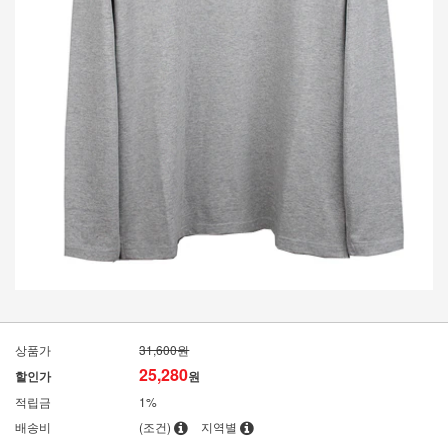
상품가
31,600원
25,280
할인가
원
적립금
1%
배송비
(조건)
지역별