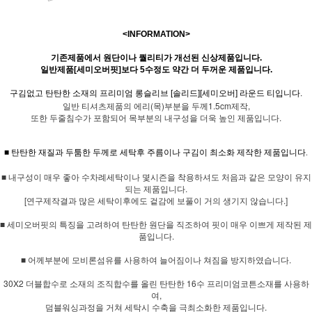
<INFORMATION>
기존제품에서 원단이나 퀄리티가 개선된 신상제품입니다.
일반제품[세미오버핏]보다 5수정도 약간 더 두꺼운 제품입니다.
구김없고 탄탄한 소재의 프리미엄 롱슬리브 [솔리드][세미오버] 라운드 티입니다.
일반 티셔츠제품의 에리(목)부분을 두께1.5cm제작,
또한 두줄침수가 포함되어 목부분의 내구성을 더욱 높인 제품입니다.
■ 탄탄한 재질과 두툼한 두께로 세탁후 주름이나 구김이 최소화 제작한 제품입니다.
■ 내구성이 매우 좋아 수차례세탁이나 몇시즌을 착용하셔도 처음과 같은 모양이 유지
되는 제품입니다.
[연구제작결과 많은 세탁이후에도 겉감에 보풀이 거의 생기지 않습니다.]
■ 세미오버핏의 특징을 고려하여 탄탄한 원단을 직조하여 핏이 매우 이쁘게 제작된 제
품입니다.
■ 어께부분에 모비론섬유를 사용하여 늘어짐이나 쳐짐을 방지하였습니다.
30X2 더블합수로 소재의 조직합수를 올린 탄탄한 16수 프리미엄코튼소재를 사용하
여,
덤블워싱과정을 거쳐 세탁시 수축을 극최소화한 제품입니다.