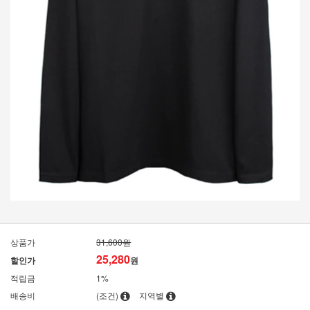
상품가
31,600원
25,280
할인가
원
적립금
1%
배송비
(조건)
지역별