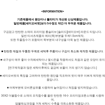
<INFORMATION>
기존제품에서 원단이나 퀄리티가 개선된 신상제품입니다.
일반제품[세미오버핏]보다 5수정도 약간 더 두꺼운 제품입니다.
구김없고 탄탄한 소재의 프리미엄 롱슬리브 [솔리드][세미오버] 라운드 티입니다.
일반 티셔츠제품의 에리(목)부분을 두께1.5cm제작,
또한 두줄침수가 포함되어 목부분의 내구성을 더욱 높인 제품입니다.
■ 탄탄한 재질과 두툼한 두께로 세탁후 주름이나 구김이 최소화 제작한 제품입니다.
■ 내구성이 매우 좋아 수차례세탁이나 몇시즌을 착용하셔도 처음과 같은 모양이 유지
되는 제품입니다.
[연구제작결과 많은 세탁이후에도 겉감에 보풀이 거의 생기지 않습니다.]
■ 세미오버핏의 특징을 고려하여 탄탄한 원단을 직조하여 핏이 매우 이쁘게 제작된 제
품입니다.
■ 어께부분에 모비론섬유를 사용하여 늘어짐이나 쳐짐을 방지하였습니다.
30X2 더블합수로 소재의 조직합수를 올린 탄탄한 16수 프리미엄코튼소재를 사용하
여,
덤블워싱과정을 거쳐 세탁시 수축을 극최소화한 제품입니다.