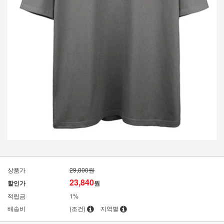
상품가
29,800원
23,840
할인가
원
적립금
1%
배송비
(조건)
지역별