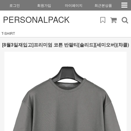
로그인
회원가입
마이페이지
최근본상품
PERSONALPACK
T-SHIRT
[8월3일재입고]프리미엄 코튼 반팔티[솔리드][세미오버](챠콜)