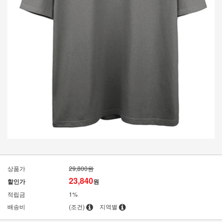
상품가
29,800원
23,840
할인가
원
적립금
1%
배송비
(조건)
지역별