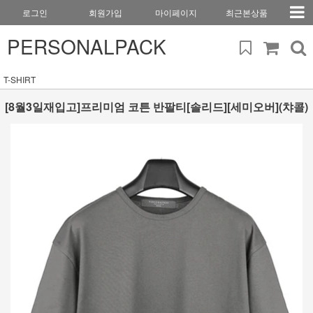
로그인
회원가입
마이페이지
최근본상품
PERSONALPACK
T-SHIRT
[8월3일재입고]프리미엄 코튼 반팔티[솔리드][세미오버](챠콜)