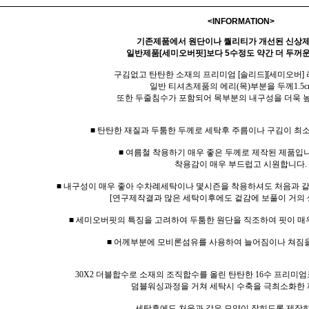
<INFORMATION>
기존제품에서 원단이나 퀄리티가 개선된 신상
일반제품[세미오버핏]보다 5수정도 약간 더 두꺼운
구김없고 탄탄한 소재의 프리미엄 [솔리드][세미오버]
일반 티셔츠제품의 에리(목)부분을 두께1.5c
또한 두줄침수가 포함되어 목부분의 내구성을 더욱 
■ 탄탄한 재질과 두툼한 두께로 세탁후 주름이나 구김이 최
■ 여름철 착용하기 매우 좋은 두께로 제작된 제품입니
착용감이 매우 부드럽고 시원합니다.
■ 내구성이 매우 좋아 수차례세탁이나 몇시즌을 착용하셔도 처음과 
[연구제작결과 많은 세탁이후에도 겉감에 보풀이 거의 
■ 세미오버핏의 특징을 고려하여 두툼한 원단을 직조하여 핏이 매
■ 어께부분에 모비론섬유를 사용하여 늘어짐이나 쳐짐
30X2 더블합수로 소재의 조직합수를 올린 탄탄한 16수 프리미엄
덤블워싱과정을 거쳐 세탁시 수축을 극최소화한 
세탁후에도 처음과 같은 모양이 잡히도록 제작