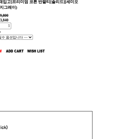
일재입고]프리미엄 코튼 반팔티[솔리드][세미오
란지그레이)
9,800
3,840
%