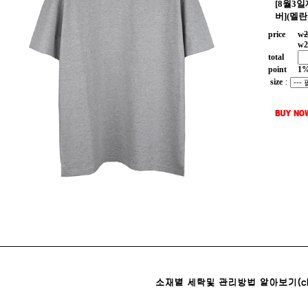
[8월3
버](멜
price
w
2
w
2
total
point
1
size
: