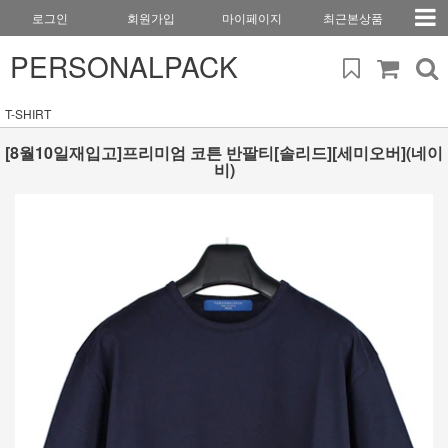
로그인
회원가입
마이페이지
최근본상품
PERSONALPACK
T-SHIRT
[8월10일재입고]프리미엄 코튼 반팔티[솔리드][세미오버](네이
비)