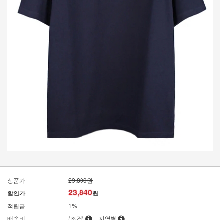
상품가
29,800원
23,840
할인가
원
적립금
1%
배송비
(조건)
지역별