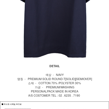
DETAIL
색상 - NAVY
명칭 - PREMIUM SOLID ROUND-T[SOLID][SEMIOVER]
소재 - COTTON 70% /POLYSTER 30%
가공 - PREMIUM/WASHING
PERSONALPACK MADE IN KOREA
A/S COSTOMER TEL : 02 . 6235 . 7190