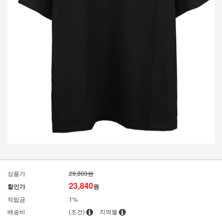
상품가
29,800원
23,840
할인가
원
적립금
1%
배송비
(조건)
지역별