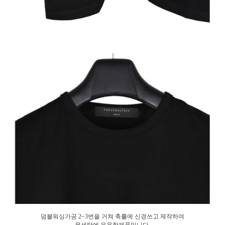
덤블워싱가공 2~3번을 거쳐 축률에 신경쓰고 제작하여