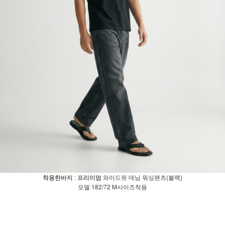
와이드핏 데님 워싱팬츠(블랙)
착용한바지 : 프리미엄
모델 182/72 M사이즈착용