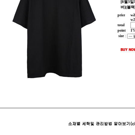
[8월3
버](블랙
price
w
2
w
2
total
point
1
size
: