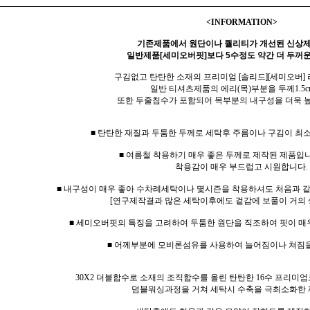
<INFORMATION>
기존제품에서 원단이나 퀄리티가 개선된 신상
일반제품[세미오버핏]보다 5수정도 약간 더 두꺼운
구김없고 탄탄한 소재의 프리미엄 [솔리드][세미오버]
일반 티셔츠제품의 에리(목)부분을 두께1.5c
또한 두줄침수가 포함되어 목부분의 내구성을 더욱 
■ 탄탄한 재질과 두툼한 두께로 세탁후 주름이나 구김이 최
■ 여름철 착용하기 매우 좋은 두께로 제작된 제품입니
착용감이 매우 부드럽고 시원합니다.
■ 내구성이 매우 좋아 수차례세탁이나 몇시즌을 착용하셔도 처음과 
[연구제작결과 많은 세탁이후에도 겉감에 보풀이 거의 
■ 세미오버핏의 특징을 고려하여 두툼한 원단을 직조하여 핏이 매
■ 어께부분에 모비론섬유를 사용하여 늘어짐이나 쳐짐
30X2 더블합수로 소재의 조직합수를 올린 탄탄한 16수 프리미엄
덤블워싱과정을 거쳐 세탁시 수축을 극최소화한 