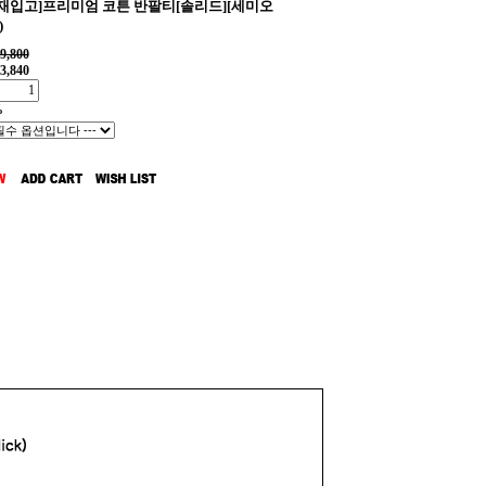
일재입고]프리미엄 코튼 반팔티[솔리드][세미오
)
9,800
3,840
%