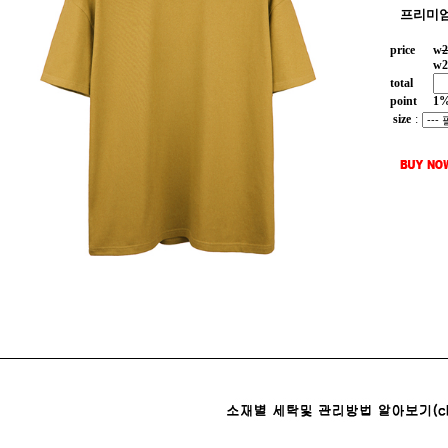
프리미엄
price
w
2
w
2
total
point
1
size
: