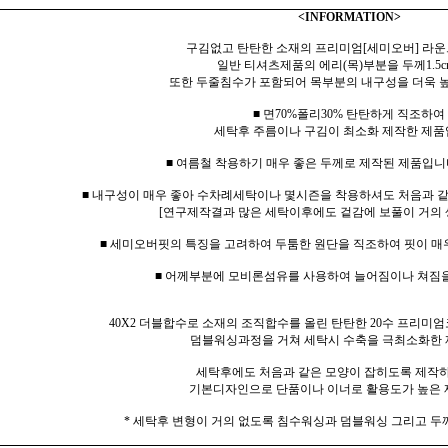
<INFORMATION>
구김없고 탄탄한 소재의 프리미엄[세미오버] 라운
일반 티셔츠제품의 에리(목)부분을 두께1.5c
또한 두줄침수가 포함되어 목부분의 내구성을 더욱 
■ 면70%폴리30% 탄탄하게 직조하여
세탁후 주름이나 구김이 최소화 제작한 제품
■ 여름철 착용하기 매우 좋은 두께로 제작된 제품입니다
■ 내구성이 매우 좋아 수차례세탁이나 몇시즌을 착용하셔도 처음과 
[연구제작결과 많은 세탁이후에도 겉감에 보풀이 거의 
■ 세미오버핏의 특징을 고려하여 두툼한 원단을 직조하여 핏이 매
■ 어께부분에 모비론섬유를 사용하여 늘어짐이나 쳐짐
40X2 더블합수로 소재의 조직합수를 올린 탄탄한 20수 프리미엄
덤블워싱과정을 거쳐 세탁시 수축을 극최소화한 
세탁후에도 처음과 같은 모양이 잡히도록 제작
기본디자인으로 단품이나 이너로 활용도가 높은 
* 세탁후 변형이 거의 없도록 침수워싱과 덤블워싱 그리고 두