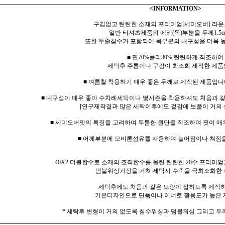
<INFORMATION>
구김없고 탄탄한 소재의 프리미엄[세미오버] 라운
일반 티셔츠제품의 에리(목)부분을 두께1.5c
또한 두줄침수가 포함되어 목부분의 내구성을 더욱 
■ 면70%폴리30% 탄탄하게 직조하여
세탁후 주름이나 구김이 최소화 제작한 제품
■ 여름철 착용하기 매우 좋은 두께로 제작된 제품입니다
■ 내구성이 매우 좋아 수차례세탁이나 몇시즌을 착용하셔도 처음과 
[연구제작결과 많은 세탁이후에도 겉감에 보풀이 거의 
■ 세미오버핏의 특징을 고려하여 두툼한 원단을 직조하여 핏이 매
■ 어께부분에 모비론섬유를 사용하여 늘어짐이나 쳐짐
40X2 더블합수로 소재의 조직합수를 올린 탄탄한 20수 프리미엄
덤블워싱과정을 거쳐 세탁시 수축을 극최소화한 
세탁후에도 처음과 같은 모양이 잡히도록 제작
기본디자인으로 단품이나 이너로 활용도가 높은 
* 세탁후 변형이 거의 없도록 침수워싱과 덤블워싱 그리고 두