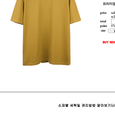
프리미엄
price
w
2
w
2
total
point
1
size
: